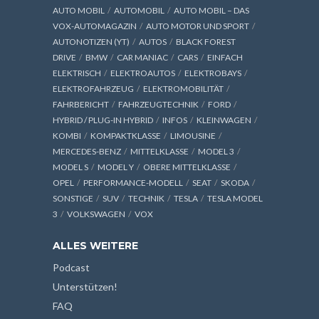
AUTO MOBIL
AUTOMOBIL
AUTO MOBIL – DAS
VOX-AUTOMAGAZIN
AUTO MOTOR UND SPORT
AUTONOTIZEN (YT)
AUTOS
BLACK FOREST
DRIVE
BMW
CAR MANIAC
CARS
EINFACH
ELEKTRISCH
ELEKTROAUTOS
ELEKTROBAYS
ELEKTROFAHRZEUG
ELEKTROMOBILITÄT
FAHRBERICHT
FAHRZEUGTECHNIK
FORD
HYBRID / PLUG-IN HYBRID
INFOS
KLEINWAGEN
KOMBI
KOMPAKTKLASSE
LIMOUSINE
MERCEDES-BENZ
MITTELKLASSE
MODEL 3
MODEL S
MODEL Y
OBERE MITTELKLASSE
OPEL
PERFORMANCE-MODELL
SEAT
SKODA
SONSTIGE
SUV
TECHNIK
TESLA
TESLA MODEL
3
VOLKSWAGEN
VOX
ALLES WEITERE
Podcast
Unterstützen!
FAQ