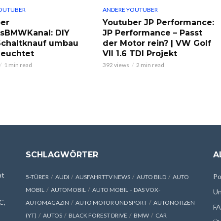
OUTUBER
ANDERE YOUTUBER
er
Youtuber JP Performance:
ksBMWKanal: DIY
JP Performance – Passt
chaltknauf umbau
der Motor rein? | VW Golf
leuchtet
VII 1.6 TDI Projekt
1 min read
392 views
2 min read
SCHLAGWÖRTER
A
at
Po
5-TÜRER
AUDI
AUSFAHRTTV NEWS
AUTO BILD
AUTO
MOBIL
AUTOMOBIL
AUTO MOBIL – DAS VOX-
Un
C,
AUTOMAGAZIN
AUTO MOTOR UND SPORT
AUTONOTIZEN
F
(YT)
AUTOS
BLACK FOREST DRIVE
BMW
CAR