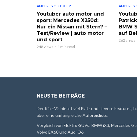
ANDERE YOUTUBER
ANDERE Y
Youtuber auto motor und
Youtub
sport: Mercedes X250d:
Patric
Nur ein Nissan mit Stern? –
BMW S
Test/Review | auto motor
auf Be
und sport
262 views
248 views
1 min read
NEUSTE BEITRÄGE
Der Kia EV2 bietet viel Platz und clevere Features, h
aber eine umfangreiche Aufpreisliste.
Vergleich von Elektro-SUVs: BMW iX3, Mercedes GL
Volvo EX60 und Audi Q6.