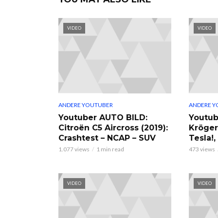
VIDEO
VIDEO
ANDERE YOUTUBER
ANDERE Y
Youtuber AUTO BILD:
Youtub
Citroën C5 Aircross (2019):
Kröger
Crashtest – NCAP – SUV
Tesla!
1.077 views
1 min read
473 views
VIDEO
VIDEO