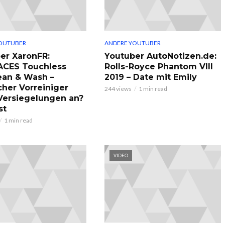
OUTUBER
ANDERE YOUTUBER
er XaronFR:
Youtuber AutoNotizen.de:
ACES Touchless
Rolls-Royce Phantom VIII
ean & Wash –
2019 – Date mit Emily
cher Vorreiniger
244 views
1 min read
 Versiegelungen an?
st
1 min read
VIDEO