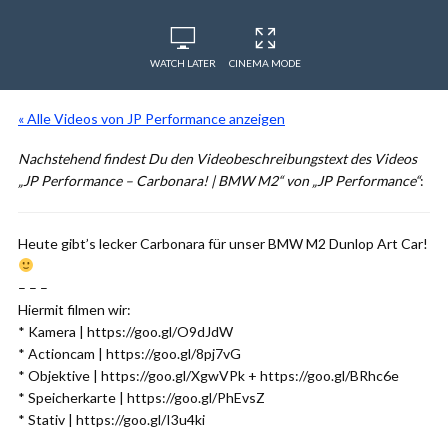
WATCH LATER
CINEMA MODE
« Alle Videos von JP Performance anzeigen
Nachstehend findest Du den Videobeschreibungstext des Videos
„JP Performance – Carbonara! | BMW M2“ von „JP Performance“
:
Heute gibt’s lecker Carbonara für unser BMW M2 Dunlop Art Car!
– – –
Hiermit filmen wir:
* Kamera | https://goo.gl/O9dJdW
* Actioncam | https://goo.gl/8pj7vG
* Objektive | https://goo.gl/XgwVPk + https://goo.gl/BRhc6e
* Speicherkarte | https://goo.gl/PhEvsZ
* Stativ | https://goo.gl/I3u4ki