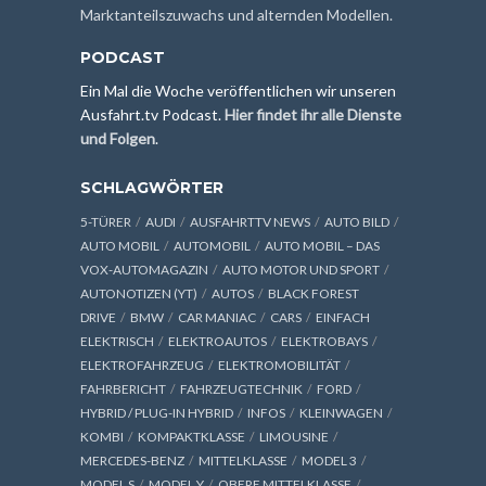
Marktanteilszuwachs und alternden Modellen.
PODCAST
Ein Mal die Woche veröffentlichen wir unseren
Ausfahrt.tv Podcast.
Hier findet ihr alle Dienste
und Folgen
.
SCHLAGWÖRTER
5-TÜRER
AUDI
AUSFAHRTTV NEWS
AUTO BILD
AUTO MOBIL
AUTOMOBIL
AUTO MOBIL – DAS
VOX-AUTOMAGAZIN
AUTO MOTOR UND SPORT
AUTONOTIZEN (YT)
AUTOS
BLACK FOREST
DRIVE
BMW
CAR MANIAC
CARS
EINFACH
ELEKTRISCH
ELEKTROAUTOS
ELEKTROBAYS
ELEKTROFAHRZEUG
ELEKTROMOBILITÄT
FAHRBERICHT
FAHRZEUGTECHNIK
FORD
HYBRID / PLUG-IN HYBRID
INFOS
KLEINWAGEN
KOMBI
KOMPAKTKLASSE
LIMOUSINE
MERCEDES-BENZ
MITTELKLASSE
MODEL 3
MODEL S
MODEL Y
OBERE MITTELKLASSE