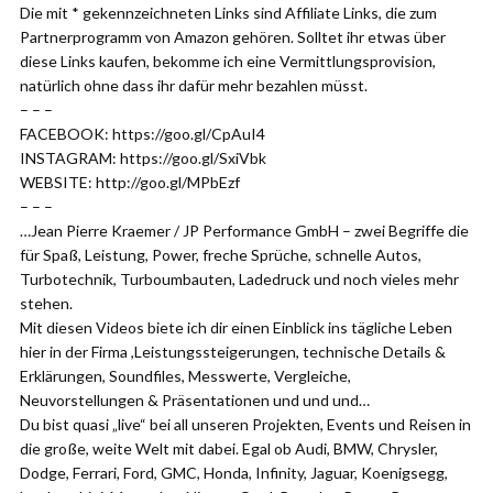
Die mit * gekennzeichneten Links sind Affiliate Links, die zum
Partnerprogramm von Amazon gehören. Solltet ihr etwas über
diese Links kaufen, bekomme ich eine Vermittlungsprovision,
natürlich ohne dass ihr dafür mehr bezahlen müsst.
– – –
FACEBOOK: https://goo.gl/CpAuI4
INSTAGRAM: https://goo.gl/SxiVbk
WEBSITE: http://goo.gl/MPbEzf
– – –
…Jean Pierre Kraemer / JP Performance GmbH – zwei Begriffe die
für Spaß, Leistung, Power, freche Sprüche, schnelle Autos,
Turbotechnik, Turboumbauten, Ladedruck und noch vieles mehr
stehen.
Mit diesen Videos biete ich dir einen Einblick ins tägliche Leben
hier in der Firma ,Leistungssteigerungen, technische Details &
Erklärungen, Soundfiles, Messwerte, Vergleiche,
Neuvorstellungen & Präsentationen und und und…
Du bist quasi „live“ bei all unseren Projekten, Events und Reisen in
die große, weite Welt mit dabei. Egal ob Audi, BMW, Chrysler,
Dodge, Ferrari, Ford, GMC, Honda, Infinity, Jaguar, Koenigsegg,