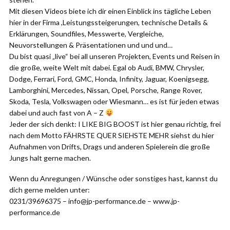
Mit diesen Videos biete ich dir einen Einblick ins tägliche Leben
hier in der Firma ,Leistungssteigerungen, technische Details &
Erklärungen, Soundfiles, Messwerte, Vergleiche,
Neuvorstellungen & Präsentationen und und und…
Du bist quasi „live“ bei all unseren Projekten, Events und Reisen in
die große, weite Welt mit dabei. Egal ob Audi, BMW, Chrysler,
Dodge, Ferrari, Ford, GMC, Honda, Infinity, Jaguar, Koenigsegg,
Lamborghini, Mercedes, Nissan, Opel, Porsche, Range Rover,
Skoda, Tesla, Volkswagen oder Wiesmann… es ist für jeden etwas
dabei und auch fast von A – Z
Jeder der sich denkt: I LIKE BIG BOOST ist hier genau richtig, frei
nach dem Motto FÄHRSTE QUER SIEHSTE MEHR siehst du hier
Aufnahmen von Drifts, Drags und anderen Spielerein die große
Jungs halt gerne machen.
Wenn du Anregungen / Wünsche oder sonstiges hast, kannst du
dich gerne melden unter:
0231/39696375 – info@jp-performance.de – www.jp-
performance.de