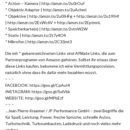
* Action – Kamera | http://amzn.to/2u0rOuf
* Objektiv Adapter | http://amzn.to/2uAchmI
* Objektive | http://amzn.to/2u0IHFg + http://amzn.to/2u19IHf
| http://amzn.to/2EsWc6V + http://amzn.to/2EptmnL
* Speicherkarte(n) | http://amzn.to/2vtnW2W
* Stativ | http://amzn.to/2t7y4O4
* Mikrofon | http://amzn.to/2C33mt3
Die mit * gekennzeichneten Links sind Affiliate Links, die zum
Partnerprogramm von Amazon gehören. Solltet ihr etwas über
diese Links kaufen, bekomme ich eine Vermittlungsprovision,
natürlich ohne dass ihr dafür mehr bezahlen müsst.
– – –
FACEBOOK: https://goo.gl/CpAuI4
INSTAGRAM: https://goo.gl/SxiVbk
WEBSITE: http://goo.gl/MPbEzf
– – –
…Jean Pierre Kraemer / JP Performance GmbH – zwei Begriffe die
für Spaß, Leistung, Power, freche Sprüche, schnelle Autos,
Turbotechnik, Turboumbauten, Ladedruck und noch vieles mehr
stehen.