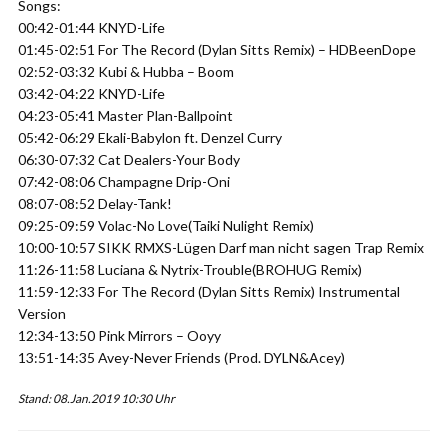
Songs:
00:42-01:44 KNYD-Life
01:45-02:51 For The Record (Dylan Sitts Remix) – HDBeenDope
02:52-03:32 Kubi & Hubba – Boom
03:42-04:22 KNYD-Life
04:23-05:41 Master Plan-Ballpoint
05:42-06:29 Ekali-Babylon ft. Denzel Curry
06:30-07:32 Cat Dealers-Your Body
07:42-08:06 Champagne Drip-Oni
08:07-08:52 Delay-Tank!
09:25-09:59 Volac-No Love(Taiki Nulight Remix)
10:00-10:57 SIKK RMXS-Lügen Darf man nicht sagen Trap Remix
11:26-11:58 Luciana & Nytrix-Trouble(BROHUG Remix)
11:59-12:33 For The Record (Dylan Sitts Remix) Instrumental
Version
12:34-13:50 Pink Mirrors – Ooyy
13:51-14:35 Avey-Never Friends (Prod. DYLN&Acey)
Stand: 08.Jan.2019 10:30 Uhr