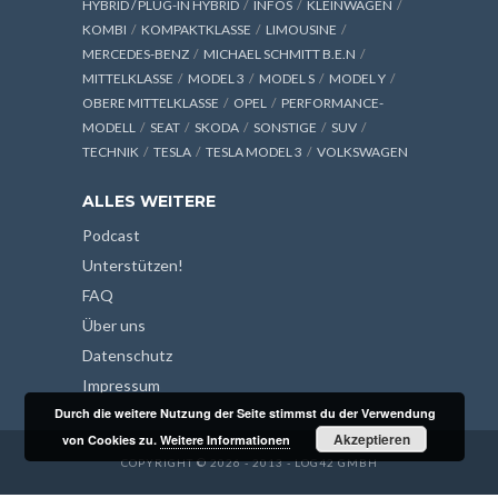
HYBRID / PLUG-IN HYBRID
INFOS
KLEINWAGEN
KOMBI
KOMPAKTKLASSE
LIMOUSINE
MERCEDES-BENZ
MICHAEL SCHMITT B.E.N
MITTELKLASSE
MODEL 3
MODEL S
MODEL Y
OBERE MITTELKLASSE
OPEL
PERFORMANCE-
MODELL
SEAT
SKODA
SONSTIGE
SUV
TECHNIK
TESLA
TESLA MODEL 3
VOLKSWAGEN
ALLES WEITERE
Podcast
Unterstützen!
FAQ
Über uns
Datenschutz
Impressum
Durch die weitere Nutzung der Seite stimmst du der Verwendung
Akzeptieren
von Cookies zu.
Weitere Informationen
COPYRIGHT © 2026 - 2013 - LOG42 GMBH