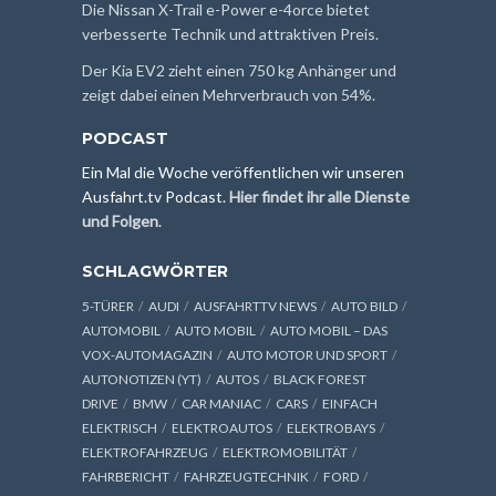
Die Nissan X-Trail e-Power e-4orce bietet
verbesserte Technik und attraktiven Preis.
Der Kia EV2 zieht einen 750 kg Anhänger und
zeigt dabei einen Mehrverbrauch von 54%.
PODCAST
Ein Mal die Woche veröffentlichen wir unseren
Ausfahrt.tv Podcast.
Hier findet ihr alle Dienste
und Folgen
.
SCHLAGWÖRTER
5-TÜRER
AUDI
AUSFAHRTTV NEWS
AUTO BILD
AUTOMOBIL
AUTO MOBIL
AUTO MOBIL – DAS
VOX-AUTOMAGAZIN
AUTO MOTOR UND SPORT
AUTONOTIZEN (YT)
AUTOS
BLACK FOREST
DRIVE
BMW
CAR MANIAC
CARS
EINFACH
ELEKTRISCH
ELEKTROAUTOS
ELEKTROBAYS
ELEKTROFAHRZEUG
ELEKTROMOBILITÄT
FAHRBERICHT
FAHRZEUGTECHNIK
FORD