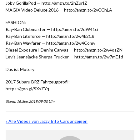
Joby GorillaPod — http://amzn.to/2hZurIZ
MAGIX Video Deluxe 2016 — http://amzn.to/2vCChLA
FASHION:
Ray-Ban Clubmaster — http://amzn.to/2uW41ci
Ray-Ban Liteforce — http://amzn.to/2w4k2C8
Ray-Ban Wayfarer — http://amzn.to/2w4Comv
Diesel Exposure I Denim Canvas — http://amzn.to/2w4osZN
Levis Jeansjacke Sherpa Trucker — http://amzn.to/2w7mE1d
Das ist Motory:
2017 Subaru BRZ Fahrzeugprofil:
https://goo.gl/SXsZYq
Stand: 16.Sep.2018 09:00 Uhr
« Alle Videos von Jazzy Into Cars anzeigen