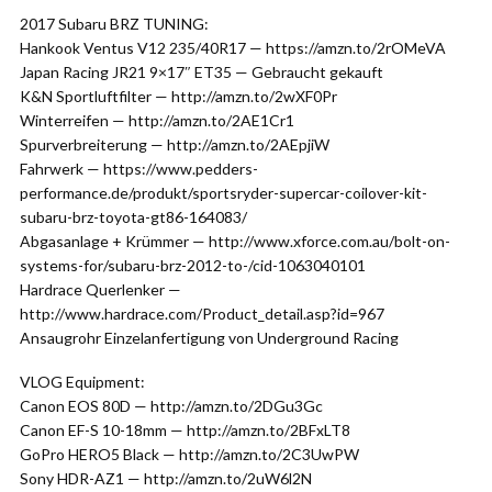
2017 Subaru BRZ TUNING:
Hankook Ventus V12 235/40R17 — https://amzn.to/2rOMeVA
Japan Racing JR21 9×17″ ET35 — Gebraucht gekauft
K&N Sportluftfilter — http://amzn.to/2wXF0Pr
Winterreifen — http://amzn.to/2AE1Cr1
Spurverbreiterung — http://amzn.to/2AEpjiW
Fahrwerk — https://www.pedders-
performance.de/produkt/sportsryder-supercar-coilover-kit-
subaru-brz-toyota-gt86-164083/
Abgasanlage + Krümmer — http://www.xforce.com.au/bolt-on-
systems-for/subaru-brz-2012-to-/cid-1063040101
Hardrace Querlenker —
http://www.hardrace.com/Product_detail.asp?id=967
Ansaugrohr Einzelanfertigung von Underground Racing
VLOG Equipment:
Canon EOS 80D — http://amzn.to/2DGu3Gc
Canon EF-S 10-18mm — http://amzn.to/2BFxLT8
GoPro HERO5 Black — http://amzn.to/2C3UwPW
Sony HDR-AZ1 — http://amzn.to/2uW6l2N