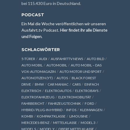
bei 115.430 Euro in Deutschland.
PODCAST
Ein Mal die Woche veröffentlichen wir unseren
Ausfahrt.tv Podcast.
Hier findet ihr alle Dienste
und Folgen
.
SCHLAGWÖRTER
5-TÜRER
AUDI
AUSFAHRTTV NEWS
AUTO BILD
AUTO MOBIL
AUTOMOBIL
AUTO MOBIL – DAS
VOX-AUTOMAGAZIN
AUTO MOTOR UND SPORT
AUTONOTIZEN (YT)
AUTOS
BLACK FOREST
DRIVE
BMW
CAR MANIAC
CARS
EINFACH
ELEKTRISCH
ELEKTROAUTOS
ELEKTROBAYS
ELEKTROFAHRZEUG
ELEKTROMOBILITÄT
FAHRBERICHT
FAHRZEUGTECHNIK
FORD
HYBRID / PLUG-IN HYBRID
INFOS
KLEINWAGEN
KOMBI
KOMPAKTKLASSE
LIMOUSINE
MERCEDES-BENZ
MITTELKLASSE
MODEL 3
MODEL S
MODEL Y
OBERE MITTELKLASSE