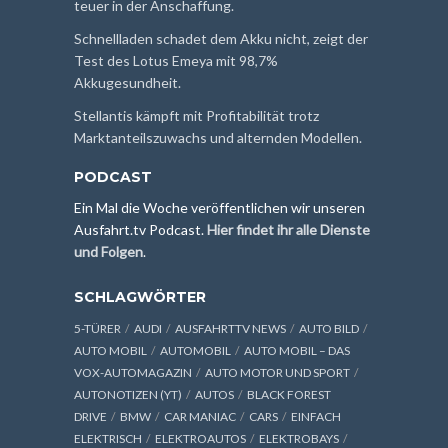
teuer in der Anschaffung.
Schnellladen schadet dem Akku nicht, zeigt der
Test des Lotus Emeya mit 98,7%
Akkugesundheit.
Stellantis kämpft mit Profitabilität trotz
Marktanteilszuwachs und alternden Modellen.
PODCAST
Ein Mal die Woche veröffentlichen wir unseren
Ausfahrt.tv Podcast.
Hier findet ihr alle Dienste
und Folgen
.
SCHLAGWÖRTER
5-TÜRER
AUDI
AUSFAHRTTV NEWS
AUTO BILD
AUTO MOBIL
AUTOMOBIL
AUTO MOBIL – DAS
VOX-AUTOMAGAZIN
AUTO MOTOR UND SPORT
AUTONOTIZEN (YT)
AUTOS
BLACK FOREST
DRIVE
BMW
CAR MANIAC
CARS
EINFACH
ELEKTRISCH
ELEKTROAUTOS
ELEKTROBAYS