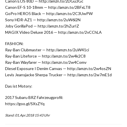
Canon EOS 80D — http://amzn.to/2DGu3Gc
Canon EF-S 10-18mm — http://amzn.to/2BFxLT8
GoPro HERO5 Black — http://amzn.to/2C3UwPW
Sony HDR-AZ1 — http://amzn.to/2uW6l2N
Joby GorillaPod — http://amzn.to/2hZurIZ
MAGIX Video Deluxe 2016 — http://amzn.to/2vCChLA
FASHION:
Ray-Ban Clubmaster — http://amzn.to/2uW41ci
Ray-Ban Liteforce — http://amzn.to/2w4k2C8
Ray-Ban Wayfarer — http://amzn.to/2w4Comv
Diesel Exposure I Denim Canvas — http://amzn.to/2w4osZN
Levis Jeansjacke Sherpa Trucker — http://amzn.to/2w7mE1d
Das ist Motory:
2017 Subaru BRZ Fahrzeugprofil:
https://goo.gl/SXsZYq
Stand: 01.Apr.2018 15:43 Uhr