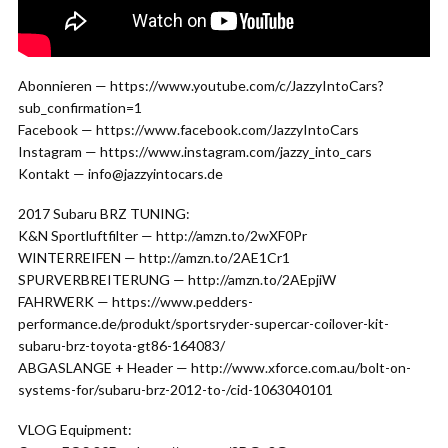
Abonnieren — https://www.youtube.com/c/JazzyIntoCars?
sub_confirmation=1
Facebook — https://www.facebook.com/JazzyIntoCars
Instagram — https://www.instagram.com/jazzy_into_cars
Kontakt — info@jazzyintocars.de
2017 Subaru BRZ TUNING:
K&N Sportluftfilter — http://amzn.to/2wXF0Pr
WINTERREIFEN — http://amzn.to/2AE1Cr1
SPURVERBREITERUNG — http://amzn.to/2AEpjiW
FAHRWERK — https://www.pedders-
performance.de/produkt/sportsryder-supercar-coilover-kit-
subaru-brz-toyota-gt86-164083/
ABGASLANGE + Header — http://www.xforce.com.au/bolt-on-
systems-for/subaru-brz-2012-to-/cid-1063040101
VLOG Equipment: