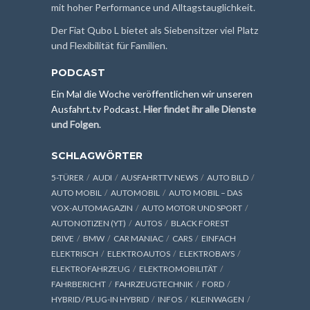
mit hoher Performance und Alltagstauglichkeit.
Der Fiat Qubo L bietet als Siebensitzer viel Platz
und Flexibilität für Familien.
PODCAST
Ein Mal die Woche veröffentlichen wir unseren
Ausfahrt.tv Podcast.
Hier findet ihr alle Dienste
und Folgen
.
SCHLAGWÖRTER
5-TÜRER
AUDI
AUSFAHRTTV NEWS
AUTO BILD
AUTO MOBIL
AUTOMOBIL
AUTO MOBIL – DAS
VOX-AUTOMAGAZIN
AUTO MOTOR UND SPORT
AUTONOTIZEN (YT)
AUTOS
BLACK FOREST
DRIVE
BMW
CAR MANIAC
CARS
EINFACH
ELEKTRISCH
ELEKTROAUTOS
ELEKTROBAYS
ELEKTROFAHRZEUG
ELEKTROMOBILITÄT
FAHRBERICHT
FAHRZEUGTECHNIK
FORD
HYBRID / PLUG-IN HYBRID
INFOS
KLEINWAGEN