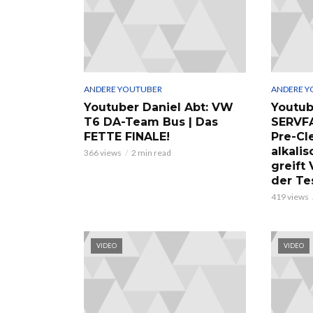
ANDERE YOUTUBER
ANDERE Y
Youtuber Daniel Abt: VW
Youtub
T6 DA-Team Bus | Das
SERVF
FETTE FINALE!
Pre-Cl
alkalis
366 views
2 min read
greift
der Te
419 views
VIDEO
VIDEO