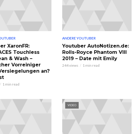
OUTUBER
ANDERE YOUTUBER
er XaronFR:
Youtuber AutoNotizen.de:
ACES Touchless
Rolls-Royce Phantom VIII
ean & Wash –
2019 – Date mit Emily
cher Vorreiniger
244 views
1 min read
 Versiegelungen an?
st
1 min read
VIDEO