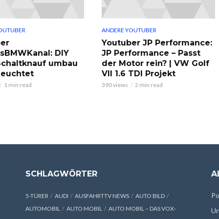
OUTUBER
ANDERE YOUTUBER
er
Youtuber JP Performance:
ksBMWKanal: DIY
JP Performance – Passt
chaltknauf umbau
der Motor rein? | VW Golf
leuchtet
VII 1.6 TDI Projekt
1 min read
390 views
2 min read
SCHLAGWÖRTER
A
Po
5-TÜRER
AUDI
AUSFAHRTTV NEWS
AUTO BILD
AUTOMOBIL
AUTO MOBIL
AUTO MOBIL – DAS VOX-
Un