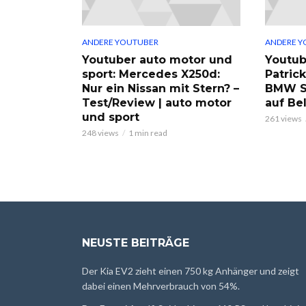
ANDERE YOUTUBER
ANDERE Y
Youtuber auto motor und
Youtub
sport: Mercedes X250d:
Patric
Nur ein Nissan mit Stern? –
BMW S
Test/Review | auto motor
auf Be
und sport
261 views
248 views
1 min read
NEUSTE BEITRÄGE
Der Kia EV2 zieht einen 750 kg Anhänger und zeigt
dabei einen Mehrverbrauch von 54%.