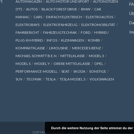
rt
AUTOMAGAZIN
AUTO MOTOR UND SPORT
AUTONOTIZEN
F
(YT)
AUTOS
BLACK FOREST DRIVE
BMW
CAR
Üb
MANIAC
CARS
EINFACH ELEKTRISCH
ELEKTROAUTOS
Da
ELEKTROBAYS
ELEKTROFAHRZEUG
ELEKTROMOBILITÄT
Im
FAHRBERICHT
FAHRZEUGTECHNIK
FORD
HYBRID /
PLUG-IN HYBRID
INFOS
KLEINWAGEN
KOMBI
KOMPAKTKLASSE
LIMOUSINE
MERCEDES-BENZ
MICHAEL SCHMITT B.E.N
MITTELKLASSE
MODEL 3
MODEL S
MODEL Y
OBERE MITTELKLASSE
OPEL
PERFORMANCE-MODELL
SEAT
SKODA
SONSTIGE
SUV
TECHNIK
TESLA
TESLA MODEL 3
VOLKSWAGEN
Durch die weitere Nutzung der Seite stimmst du de
COPYRIGHT © 2026 - 2013 - LOG42 GMBH