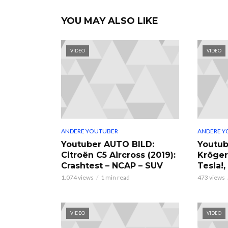
YOU MAY ALSO LIKE
VIDEO
VIDEO
ANDERE YOUTUBER
ANDERE Y
Youtuber AUTO BILD:
Youtub
Citroën C5 Aircross (2019):
Kröger
Crashtest – NCAP – SUV
Tesla!
1.074 views
1 min read
473 views
VIDEO
VIDEO