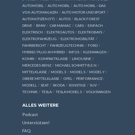
AUTOMOBIL
AUTO MOBIL
AUTO MOBIL – DAS
VOX-AUTOMAGAZIN
AUTO MOTOR UND SPORT
AUTONOTIZEN (YT)
AUTOS
BLACK FOREST
DRIVE
BMW
CAR MANIAC
CARS
EINFACH
ELEKTRISCH
ELEKTROAUTOS
ELEKTROBAYS
ELEKTROFAHRZEUG
ELEKTROMOBILITÄT
FAHRBERICHT
FAHRZEUGTECHNIK
FORD
HYBRID / PLUG-IN HYBRID
INFOS
KLEINWAGEN
KOMBI
KOMPAKTKLASSE
LIMOUSINE
MERCEDES-BENZ
MICHAEL SCHMITT B.E.N
MITTELKLASSE
MODEL 3
MODEL S
MODEL Y
OBERE MITTELKLASSE
OPEL
PERFORMANCE-
MODELL
SEAT
SKODA
SONSTIGE
SUV
TECHNIK
TESLA
TESLA MODEL 3
VOLKSWAGEN
ALLES WEITERE
Podcast
Unterstützen!
FAQ