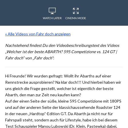
WATCH LATER
CINEMA MODE
« Alle Videos von Fahr doch anzeigen
Nachstehend findest Du den Videobeschreibungstext des Videos
„Welcher ist der beste ABARTH? 595 Competizione vs. 124 GT |
Fahr doch“ von „Fahr doch“
:
Hi Freunde! Wir wurden gefragt: Wollt ihr Abarths auf einer
Rennstrecke ausprobieren? Na klar doch!!! Und hierbei haben wir
uns gleich die Frage gestellt, welcher ist eigentlich der beste
Abarth, den man zur Zeit neu kaufen kann?
Auf der einen Seite der süße, kleine 595 Competizione mit 180PS
und auf der anderen Seite der klassichaussehende Roadster 124
in der neuen „Hardtop“-Edition GT. Da Abarth ja nicht nur für
Fahrspaß steht, sondern auch für Lifestyle, habe ich bei diesem
Test Schauspieler Manou Lubowski (Dr. Klein, Pastewka) dabei,