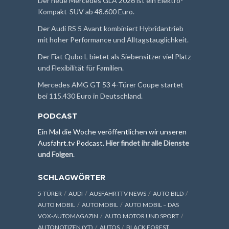
Der neue Mercedes GLA 2026 ist ein Elektro-
Kompakt-SUV ab 48.600 Euro.
Der Audi RS 5 Avant kombiniert Hybridantrieb
mit hoher Performance und Alltagstauglichkeit.
Der Fiat Qubo L bietet als Siebensitzer viel Platz
und Flexibilität für Familien.
Mercedes AMG GT 53 4-Türer Coupe startet
bei 115.430 Euro in Deutschland.
PODCAST
Ein Mal die Woche veröffentlichen wir unseren
Ausfahrt.tv Podcast.
Hier findet ihr alle Dienste
und Folgen
.
SCHLAGWÖRTER
5-TÜRER
AUDI
AUSFAHRTTV NEWS
AUTO BILD
AUTO MOBIL
AUTOMOBIL
AUTO MOBIL – DAS
VOX-AUTOMAGAZIN
AUTO MOTOR UND SPORT
AUTONOTIZEN (YT)
AUTOS
BLACK FOREST