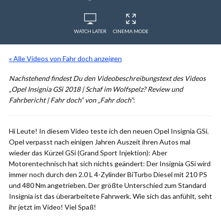
WATCH LATER
CINEMA MODE
« Alle Videos von Fahr doch anzeigen
Nachstehend findest Du den Videobeschreibungstext des Videos
„Opel Insignia GSi 2018 | Schaf im Wolfspelz? Review und
Fahrbericht | Fahr doch“ von „Fahr doch“
:
Hi Leute! In diesem Video teste ich den neuen Opel Insignia GSi.
Opel verpasst nach einigen Jahren Auszeit ihren Autos mal
wieder das Kürzel GSi (Grand Sport Injektion): Aber
Motorentechnisch hat sich nichts geändert: Der Insignia GSi wird
immer noch durch den 2.0 L 4-Zylinder BiTurbo Diesel mit 210 PS
und 480 Nm angetrieben. Der größte Unterschied zum Standard
Insignia ist das überarbeitete Fahrwerk. Wie sich das anfühlt, seht
ihr jetzt im Video! Viel Spaß!