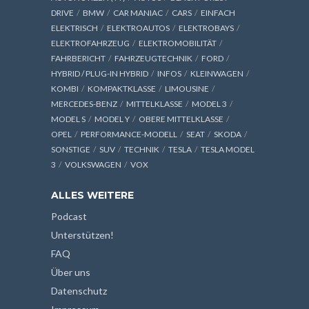
DRIVE
BMW
CAR MANIAC
CARS
EINFACH
ELEKTRISCH
ELEKTROAUTOS
ELEKTROBAYS
ELEKTROFAHRZEUG
ELEKTROMOBILITÄT
FAHRBERICHT
FAHRZEUGTECHNIK
FORD
HYBRID / PLUG-IN HYBRID
INFOS
KLEINWAGEN
KOMBI
KOMPAKTKLASSE
LIMOUSINE
MERCEDES-BENZ
MITTELKLASSE
MODEL 3
MODEL S
MODEL Y
OBERE MITTELKLASSE
OPEL
PERFORMANCE-MODELL
SEAT
SKODA
SONSTIGE
SUV
TECHNIK
TESLA
TESLA MODEL
3
VOLKSWAGEN
VOX
ALLES WEITERE
Podcast
Unterstützen!
FAQ
Über uns
Datenschutz