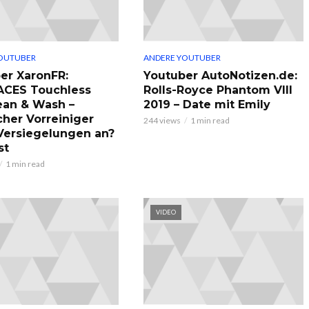
OUTUBER
ANDERE YOUTUBER
er XaronFR:
Youtuber AutoNotizen.de:
ACES Touchless
Rolls-Royce Phantom VIII
ean & Wash –
2019 – Date mit Emily
cher Vorreiniger
244 views
1 min read
 Versiegelungen an?
st
1 min read
VIDEO