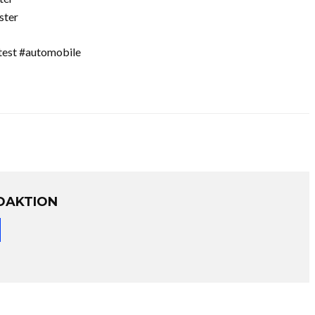
ster
test #automobile
DAKTION