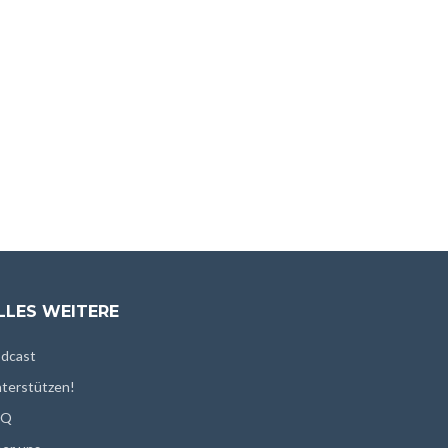
LLES WEITERE
dcast
terstützen!
AQ