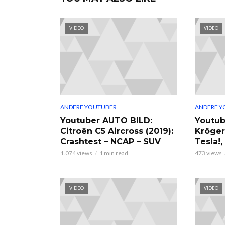
VIDEO
VIDEO
ANDERE YOUTUBER
ANDERE Y
Youtuber AUTO BILD:
Youtub
Citroën C5 Aircross (2019):
Kröger
Crashtest – NCAP – SUV
Tesla!
1.074 views
1 min read
473 views
VIDEO
VIDEO