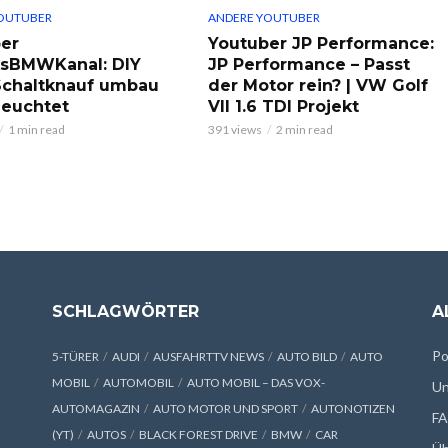
OUTUBER
ANDERE YOUTUBER
er
Youtuber JP Performance:
ksBMWKanal: DIY
JP Performance – Passt
chaltknauf umbau
der Motor rein? | VW Golf
leuchtet
VII 1.6 TDI Projekt
1 min read
391 views
2 min read
SCHLAGWÖRTER
A
Po
5-TÜRER
AUDI
AUSFAHRTTV NEWS
AUTO BILD
AUTO
MOBIL
AUTOMOBIL
AUTO MOBIL – DAS VOX-
Un
AUTOMAGAZIN
AUTO MOTOR UND SPORT
AUTONOTIZEN
F
(YT)
AUTOS
BLACK FOREST DRIVE
BMW
CAR