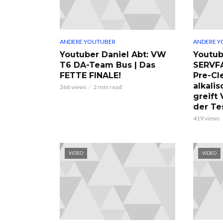
ANDERE YOUTUBER
ANDERE Y
Youtuber Daniel Abt: VW
Youtub
T6 DA-Team Bus | Das
SERVF
FETTE FINALE!
Pre-Cl
alkalis
366 views
2 min read
greift
der Te
419 views
VIDEO
VIDEO