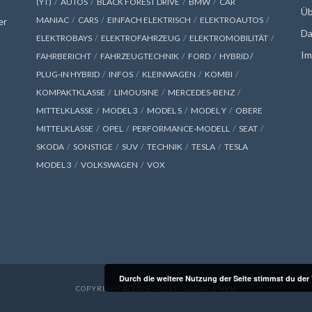
(YT)
AUTOS
BLACK FOREST DRIVE
BMW
CAR
Üb
MANIAC
CARS
EINFACH ELEKTRISCH
ELEKTROAUTOS
er
Da
ELEKTROBAYS
ELEKTROFAHRZEUG
ELEKTROMOBILITÄT
Im
FAHRBERICHT
FAHRZEUGTECHNIK
FORD
HYBRID /
PLUG-IN HYBRID
INFOS
KLEINWAGEN
KOMBI
KOMPAKTKLASSE
LIMOUSINE
MERCEDES-BENZ
MITTELKLASSE
MODEL 3
MODEL S
MODEL Y
OBERE
MITTELKLASSE
OPEL
PERFORMANCE-MODELL
SEAT
SKODA
SONSTIGE
SUV
TECHNIK
TESLA
TESLA
MODEL 3
VOLKSWAGEN
VOX
Durch die weitere Nutzung der Seite stimmst du de
COPYRIGHT © 2026 - 2013 - LOG42 GMBH