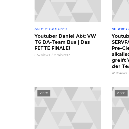
ANDERE YOUTUBER
ANDERE Y
Youtuber Daniel Abt: VW
Youtub
T6 DA-Team Bus | Das
SERVF
FETTE FINALE!
Pre-Cl
alkalis
367 views
2 min read
greift
der Te
419 views
VIDEO
VIDEO