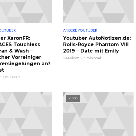
OUTUBER
ANDERE YOUTUBER
er XaronFR:
Youtuber AutoNotizen.de:
ACES Touchless
Rolls-Royce Phantom VIII
ean & Wash –
2019 – Date mit Emily
cher Vorreiniger
244 views
1 min read
 Versiegelungen an?
st
1 min read
VIDEO