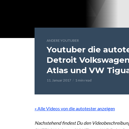
ANDERE YOUTUBER
Youtuber die autot
Detroit Volkswag
Atlas und VW Tig
11. Januar 2017
1 min read
« Alle Videos von die autotester anzeigen
Nachstehend findest Du den Videobeschreibun