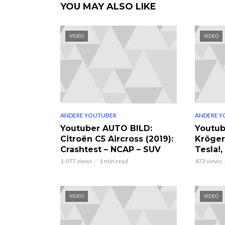
YOU MAY ALSO LIKE
VIDEO
VIDEO
ANDERE YOUTUBER
ANDERE Y
Youtuber AUTO BILD:
Youtub
Citroën C5 Aircross (2019):
Kröger
Crashtest – NCAP – SUV
Tesla!
1.077 views
1 min read
473 views
VIDEO
VIDEO