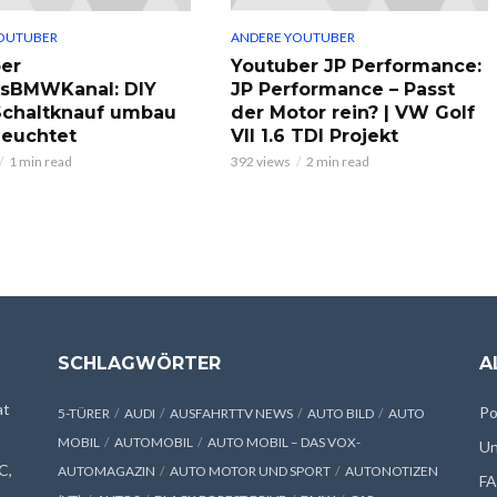
OUTUBER
ANDERE YOUTUBER
er
Youtuber JP Performance:
ksBMWKanal: DIY
JP Performance – Passt
chaltknauf umbau
der Motor rein? | VW Golf
leuchtet
VII 1.6 TDI Projekt
1 min read
392 views
2 min read
SCHLAGWÖRTER
A
at
Po
5-TÜRER
AUDI
AUSFAHRTTV NEWS
AUTO BILD
AUTO
MOBIL
AUTOMOBIL
AUTO MOBIL – DAS VOX-
Un
C,
AUTOMAGAZIN
AUTO MOTOR UND SPORT
AUTONOTIZEN
F