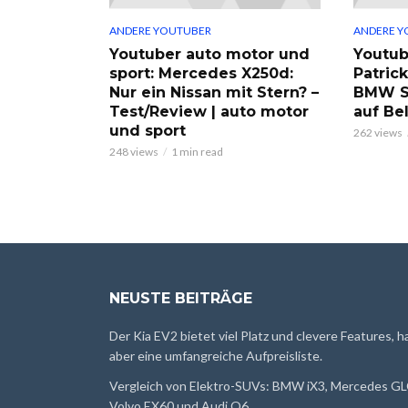
ANDERE YOUTUBER
ANDERE Y
Youtuber auto motor und
Youtub
sport: Mercedes X250d:
Patric
Nur ein Nissan mit Stern? –
BMW S
Test/Review | auto motor
auf Be
und sport
262 views
248 views
1 min read
NEUSTE BEITRÄGE
Der Kia EV2 bietet viel Platz und clevere Features, h
aber eine umfangreiche Aufpreisliste.
Vergleich von Elektro-SUVs: BMW iX3, Mercedes GL
Volvo EX60 und Audi Q6.