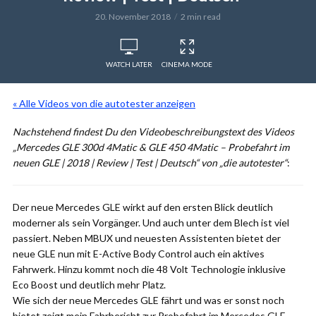
20. November 2018
2 min read
WATCH LATER
CINEMA MODE
« Alle Videos von die autotester anzeigen
Nachstehend findest Du den Videobeschreibungstext des Videos
„Mercedes GLE 300d 4Matic & GLE 450 4Matic – Probefahrt im
neuen GLE | 2018 | Review | Test | Deutsch“ von „die autotester“
:
Der neue Mercedes GLE wirkt auf den ersten Blick deutlich
moderner als sein Vorgänger. Und auch unter dem Blech ist viel
passiert. Neben MBUX und neuesten Assistenten bietet der
neue GLE nun mit E-Active Body Control auch ein aktives
Fahrwerk. Hinzu kommt noch die 48 Volt Technologie inklusive
Eco Boost und deutlich mehr Platz.
Wie sich der neue Mercedes GLE fährt und was er sonst noch
bietet zeigt mein Fahrbericht zur Probefahrt im Mercedes GLE