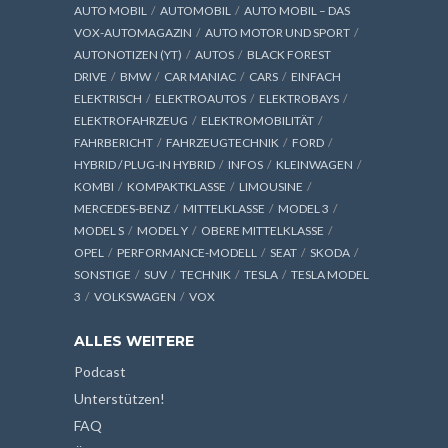
AUTO MOBIL
AUTOMOBIL
AUTO MOBIL – DAS
VOX-AUTOMAGAZIN
AUTO MOTOR UND SPORT
AUTONOTIZEN (YT)
AUTOS
BLACK FOREST
DRIVE
BMW
CAR MANIAC
CARS
EINFACH
ELEKTRISCH
ELEKTROAUTOS
ELEKTROBAYS
ELEKTROFAHRZEUG
ELEKTROMOBILITÄT
FAHRBERICHT
FAHRZEUGTECHNIK
FORD
HYBRID / PLUG-IN HYBRID
INFOS
KLEINWAGEN
KOMBI
KOMPAKTKLASSE
LIMOUSINE
MERCEDES-BENZ
MITTELKLASSE
MODEL 3
MODEL S
MODEL Y
OBERE MITTELKLASSE
OPEL
PERFORMANCE-MODELL
SEAT
SKODA
SONSTIGE
SUV
TECHNIK
TESLA
TESLA MODEL
3
VOLKSWAGEN
VOX
ALLES WEITERE
Podcast
Unterstützen!
FAQ