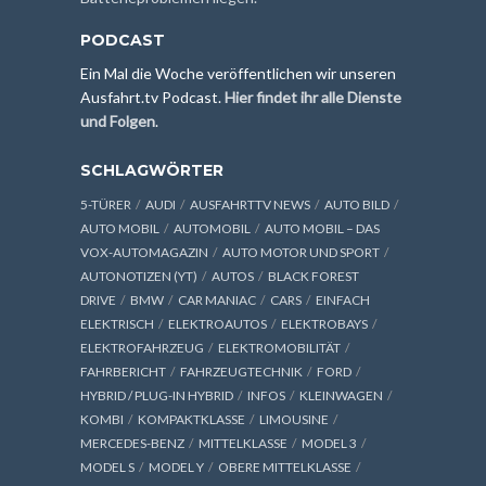
PODCAST
Ein Mal die Woche veröffentlichen wir unseren
Ausfahrt.tv Podcast.
Hier findet ihr alle Dienste
und Folgen
.
SCHLAGWÖRTER
5-TÜRER
AUDI
AUSFAHRTTV NEWS
AUTO BILD
AUTO MOBIL
AUTOMOBIL
AUTO MOBIL – DAS
VOX-AUTOMAGAZIN
AUTO MOTOR UND SPORT
AUTONOTIZEN (YT)
AUTOS
BLACK FOREST
DRIVE
BMW
CAR MANIAC
CARS
EINFACH
ELEKTRISCH
ELEKTROAUTOS
ELEKTROBAYS
ELEKTROFAHRZEUG
ELEKTROMOBILITÄT
FAHRBERICHT
FAHRZEUGTECHNIK
FORD
HYBRID / PLUG-IN HYBRID
INFOS
KLEINWAGEN
KOMBI
KOMPAKTKLASSE
LIMOUSINE
MERCEDES-BENZ
MITTELKLASSE
MODEL 3
MODEL S
MODEL Y
OBERE MITTELKLASSE