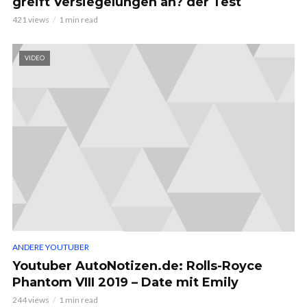
greift Versiegelungen an? der Test
421 views
1 min read
VIDEO
ANDERE YOUTUBER
Youtuber AutoNotizen.de: Rolls-Royce
Phantom VIII 2019 – Date mit Emily
244 views
1 min read