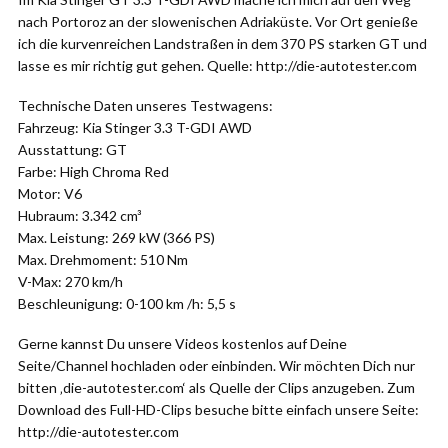
nach Portoroz an der slowenischen Adriaküste. Vor Ort genieße
ich die kurvenreichen Landstraßen in dem 370 PS starken GT und
lasse es mir richtig gut gehen. Quelle: http://die-autotester.com
Technische Daten unseres Testwagens:
Fahrzeug: Kia Stinger 3.3 T-GDI AWD
Ausstattung: GT
Farbe: High Chroma Red
Motor: V6
Hubraum: 3.342 cm³
Max. Leistung: 269 kW (366 PS)
Max. Drehmoment: 510 Nm
V-Max: 270 km/h
Beschleunigung: 0-100 km /h: 5,5 s
Gerne kannst Du unsere Videos kostenlos auf Deine
Seite/Channel hochladen oder einbinden. Wir möchten Dich nur
bitten ‚die-autotester.com‘ als Quelle der Clips anzugeben. Zum
Download des Full-HD-Clips besuche bitte einfach unsere Seite:
http://die-autotester.com