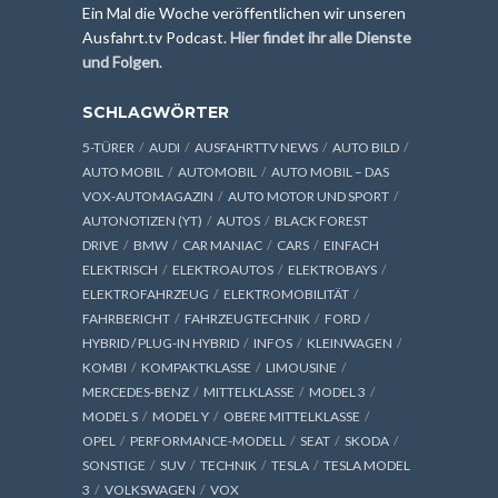
Ein Mal die Woche veröffentlichen wir unseren
Ausfahrt.tv Podcast.
Hier findet ihr alle Dienste
und Folgen
.
SCHLAGWÖRTER
5-TÜRER
AUDI
AUSFAHRTTV NEWS
AUTO BILD
AUTO MOBIL
AUTOMOBIL
AUTO MOBIL – DAS
VOX-AUTOMAGAZIN
AUTO MOTOR UND SPORT
AUTONOTIZEN (YT)
AUTOS
BLACK FOREST
DRIVE
BMW
CAR MANIAC
CARS
EINFACH
ELEKTRISCH
ELEKTROAUTOS
ELEKTROBAYS
ELEKTROFAHRZEUG
ELEKTROMOBILITÄT
FAHRBERICHT
FAHRZEUGTECHNIK
FORD
HYBRID / PLUG-IN HYBRID
INFOS
KLEINWAGEN
KOMBI
KOMPAKTKLASSE
LIMOUSINE
MERCEDES-BENZ
MITTELKLASSE
MODEL 3
MODEL S
MODEL Y
OBERE MITTELKLASSE
OPEL
PERFORMANCE-MODELL
SEAT
SKODA
SONSTIGE
SUV
TECHNIK
TESLA
TESLA MODEL
3
VOLKSWAGEN
VOX