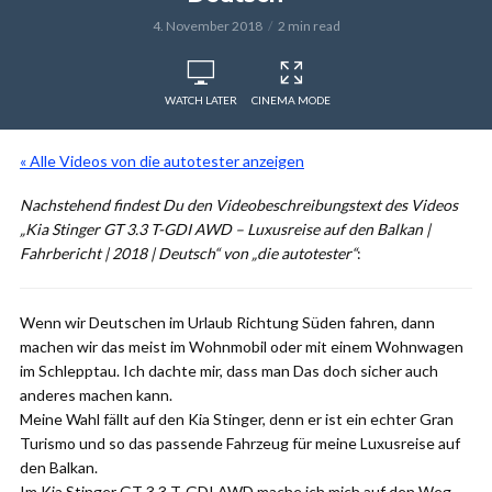
4. November 2018
2 min read
WATCH LATER
CINEMA MODE
« Alle Videos von die autotester anzeigen
Nachstehend findest Du den Videobeschreibungstext des Videos
„Kia Stinger GT 3.3 T-GDI AWD – Luxusreise auf den Balkan |
Fahrbericht | 2018 | Deutsch“ von „die autotester“
:
Wenn wir Deutschen im Urlaub Richtung Süden fahren, dann
machen wir das meist im Wohnmobil oder mit einem Wohnwagen
im Schlepptau. Ich dachte mir, dass man Das doch sicher auch
anderes machen kann.
Meine Wahl fällt auf den Kia Stinger, denn er ist ein echter Gran
Turismo und so das passende Fahrzeug für meine Luxusreise auf
den Balkan.
Im Kia Stinger GT 3.3 T-GDI AWD mache ich mich auf den Weg