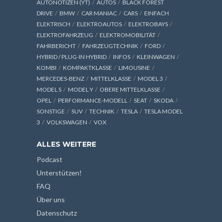
AUTONOTIZEN (YT)
AUTOS
BLACK FOREST
DRIVE
BMW
CAR MANIAC
CARS
EINFACH
ELEKTRISCH
ELEKTROAUTOS
ELEKTROBAYS
ELEKTROFAHRZEUG
ELEKTROMOBILITÄT
FAHRBERICHT
FAHRZEUGTECHNIK
FORD
HYBRID / PLUG-IN HYBRID
INFOS
KLEINWAGEN
KOMBI
KOMPAKTKLASSE
LIMOUSINE
MERCEDES-BENZ
MITTELKLASSE
MODEL 3
MODEL S
MODEL Y
OBERE MITTELKLASSE
OPEL
PERFORMANCE-MODELL
SEAT
SKODA
SONSTIGE
SUV
TECHNIK
TESLA
TESLA MODEL
3
VOLKSWAGEN
VOX
ALLES WEITERE
Podcast
Unterstützen!
FAQ
Über uns
Datenschutz