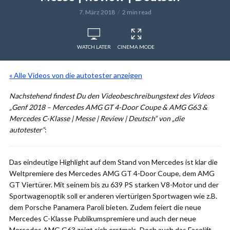
7. März 2018
2 min read
WATCH LATER
CINEMA MODE
« Alle Videos von die autotester anzeigen
Nachstehend findest Du den Videobeschreibungstext des Videos
„Genf 2018 – Mercedes AMG GT 4-Door Coupe & AMG G63 &
Mercedes C-Klasse | Messe | Review | Deutsch“ von „die
autotester“
:
Das eindeutige Highlight auf dem Stand von Mercedes ist klar die
Weltpremiere des Mercedes AMG GT 4-Door Coupe, dem AMG
GT Viertürer. Mit seinem bis zu 639 PS starken V8-Motor und der
Sportwagenoptik soll er anderen viertürigen Sportwagen wie z.B.
dem Porsche Panamera Paroli bieten. Zudem feiert die neue
Mercedes C-Klasse Publikumspremiere und auch der neue
Mercedes AMG G63 zeigt sich erstmals. Doch auch das Facelift