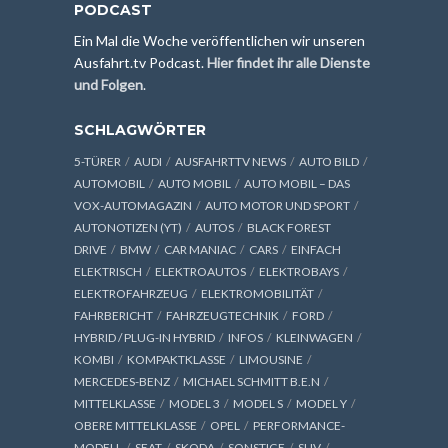
PODCAST
Ein Mal die Woche veröffentlichen wir unseren
Ausfahrt.tv Podcast.
Hier findet ihr alle Dienste
und Folgen
.
SCHLAGWÖRTER
5-TÜRER
AUDI
AUSFAHRTTV NEWS
AUTO BILD
AUTOMOBIL
AUTO MOBIL
AUTO MOBIL – DAS
VOX-AUTOMAGAZIN
AUTO MOTOR UND SPORT
AUTONOTIZEN (YT)
AUTOS
BLACK FOREST
DRIVE
BMW
CAR MANIAC
CARS
EINFACH
ELEKTRISCH
ELEKTROAUTOS
ELEKTROBAYS
ELEKTROFAHRZEUG
ELEKTROMOBILITÄT
FAHRBERICHT
FAHRZEUGTECHNIK
FORD
HYBRID / PLUG-IN HYBRID
INFOS
KLEINWAGEN
KOMBI
KOMPAKTKLASSE
LIMOUSINE
MERCEDES-BENZ
MICHAEL SCHMITT B.E.N
MITTELKLASSE
MODEL 3
MODEL S
MODEL Y
OBERE MITTELKLASSE
OPEL
PERFORMANCE-
MODELL
SEAT
SKODA
SONSTIGE
SUV