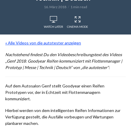
16. März 2018
1 min read
WATCH LATER
CINEMA MODE
« Alle Videos von die autotester anzeigen
Nachstehend findest Du den Videobeschreibungstext des Videos
„Genf 2018: Goodyear Reifen kommuniziert mit Flottenmanager |
Prototyp | Messe | Technik | Deutsch“ von „die autotester“
:
Auf dem Autosalon Genf stellt Goodyear einen Reifen
Prototypen vor, der in Echtzeit mit Flottenmanagern
kommuniziert.
Hierbei werden von dem intelligenten Reifen Informationen zur
Verfügung gestellt, die Ausfälle vorbeugen und Wartungen
planbarer machen.