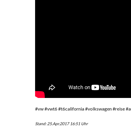
#vw #vwt6 #t6california #volkswagen #reise #au
Stand: 25.Apr.2017 16:51 Uhr