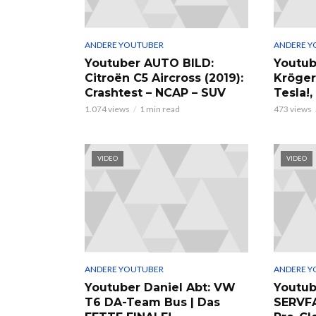
ANDERE YOUTUBER
ANDERE Y
Youtuber AUTO BILD:
Youtub
Citroën C5 Aircross (2019):
Kröger
Crashtest – NCAP – SUV
Tesla!
1.074 views
1 min read
473 views
VIDEO
VIDEO
ANDERE YOUTUBER
ANDERE Y
Youtuber Daniel Abt: VW
Youtub
T6 DA-Team Bus | Das
SERVF