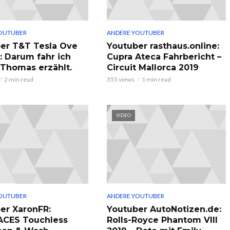
OUTUBER
ANDERE YOUTUBER
er T&T Tesla Ove
Youtuber rasthaus.online:
: Darum fahr ich
Cupra Ateca Fahrbericht –
, Thomas erzählt.
Circuit Mallorca 2019
2 min read
355 views
1 min read
VIDEO
OUTUBER
ANDERE YOUTUBER
er XaronFR:
Youtuber AutoNotizen.de:
ACES Touchless
Rolls-Royce Phantom VIII