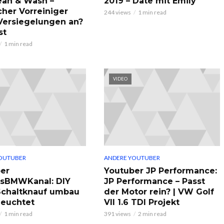
ean & Wash –
2019 – Date mit Emily
cher Vorreiniger
244 views
1 min read
 Versiegelungen an?
st
1 min read
VIDEO
OUTUBER
ANDERE YOUTUBER
er
Youtuber JP Performance:
ksBMWKanal: DIY
JP Performance – Passt
chaltknauf umbau
der Motor rein? | VW Golf
leuchtet
VII 1.6 TDI Projekt
1 min read
391 views
2 min read