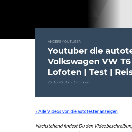
ANDERE YOUTUBER
Youtuber die autote
Volkswagen VW T6 C
Lofoten | Test | Rei
25. April 2017
1 min read
« Alle Videos von die autotester anzeigen
Nachstehend findest Du den Videobeschreibung