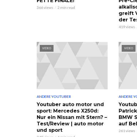
FETTE FINALE!
Pre-Cl
alkalis
366 views
2 min read
greift
der Te
419 views
VIDEO
VIDEO
ANDERE YOUTUBER
ANDERE Y
Youtuber auto motor und
Youtub
sport: Mercedes X250d:
Patric
Nur ein Nissan mit Stern? –
BMW S
Test/Review | auto motor
auf Be
und sport
261 views