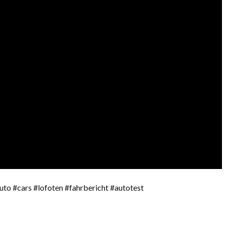
to #cars #lofoten #fahrbericht #autotest