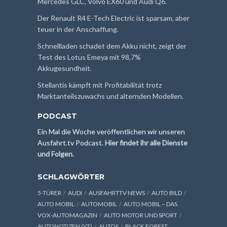
Mercedes GLC, Volvo EX60 und Audi Q6.
Der Renault R4 E-Tech Electric ist sparsam, aber
teuer in der Anschaffung.
Schnellladen schadet dem Akku nicht, zeigt der
Test des Lotus Emeya mit 98,7%
Akkugesundheit.
Stellantis kämpft mit Profitabilität trotz
Marktanteilszuwachs und alternden Modellen.
PODCAST
Ein Mal die Woche veröffentlichen wir unseren
Ausfahrt.tv Podcast.
Hier findet ihr alle Dienste
und Folgen
.
SCHLAGWÖRTER
5-TÜRER
AUDI
AUSFAHRTTV NEWS
AUTO BILD
AUTO MOBIL
AUTOMOBIL
AUTO MOBIL – DAS
VOX-AUTOMAGAZIN
AUTO MOTOR UND SPORT
AUTONOTIZEN (YT)
AUTOS
BLACK FOREST