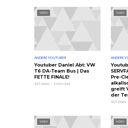
VIDEO
VIDEO
ANDERE YOUTUBER
ANDERE Y
Youtuber Daniel Abt: VW
Youtub
T6 DA-Team Bus | Das
SERVF
FETTE FINALE!
Pre-Cl
alkalis
367 views
2 min read
greift
der Te
419 views
VIDEO
VIDEO