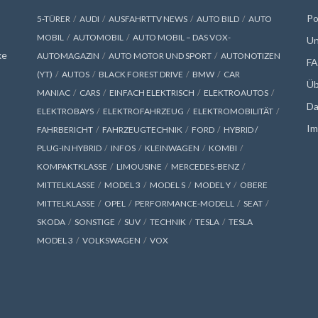
Po
5-TÜRER
AUDI
AUSFAHRTTV NEWS
AUTO BILD
AUTO
MOBIL
AUTOMOBIL
AUTO MOBIL – DAS VOX-
Un
xe
AUTOMAGAZIN
AUTO MOTOR UND SPORT
AUTONOTIZEN
F
(YT)
AUTOS
BLACK FOREST DRIVE
BMW
CAR
Üb
MANIAC
CARS
EINFACH ELEKTRISCH
ELEKTROAUTOS
Da
ELEKTROBAYS
ELEKTROFAHRZEUG
ELEKTROMOBILITÄT
Im
FAHRBERICHT
FAHRZEUGTECHNIK
FORD
HYBRID /
PLUG-IN HYBRID
INFOS
KLEINWAGEN
KOMBI
KOMPAKTKLASSE
LIMOUSINE
MERCEDES-BENZ
MITTELKLASSE
MODEL 3
MODEL S
MODEL Y
OBERE
MITTELKLASSE
OPEL
PERFORMANCE-MODELL
SEAT
SKODA
SONSTIGE
SUV
TECHNIK
TESLA
TESLA
MODEL 3
VOLKSWAGEN
VOX