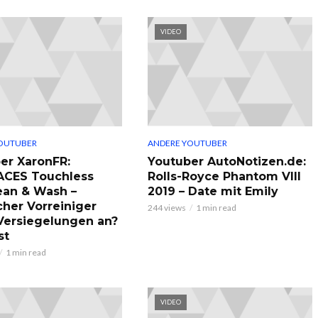
VIDEO
OUTUBER
ANDERE YOUTUBER
er XaronFR:
Youtuber AutoNotizen.de:
ACES Touchless
Rolls-Royce Phantom VIII
ean & Wash –
2019 – Date mit Emily
cher Vorreiniger
244 views
1 min read
 Versiegelungen an?
st
1 min read
VIDEO