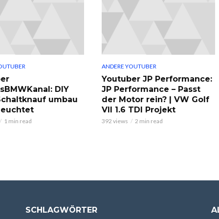
OUTUBER
ANDERE YOUTUBER
er
Youtuber JP Performance:
ksBMWKanal: DIY
JP Performance – Passt
chaltknauf umbau
der Motor rein? | VW Golf
leuchtet
VII 1.6 TDI Projekt
1 min read
392 views
2 min read
SCHLAGWÖRTER
A