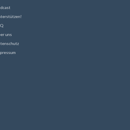
dcast
terstützen!
AQ
er uns
tenschutz
pressum