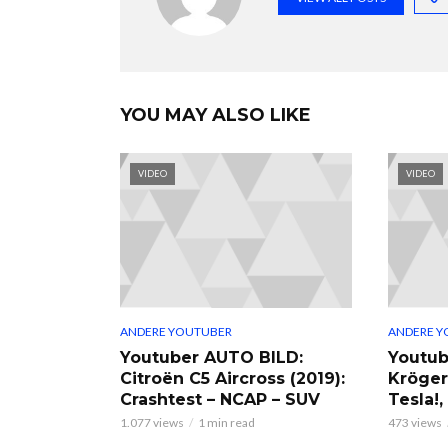
YOU MAY ALSO LIKE
VIDEO
VIDEO
ANDERE YOUTUBER
ANDERE Y
Youtuber AUTO BILD:
Youtub
Citroën C5 Aircross (2019):
Kröger
Crashtest – NCAP – SUV
Tesla!
1.077 views
1 min read
473 views