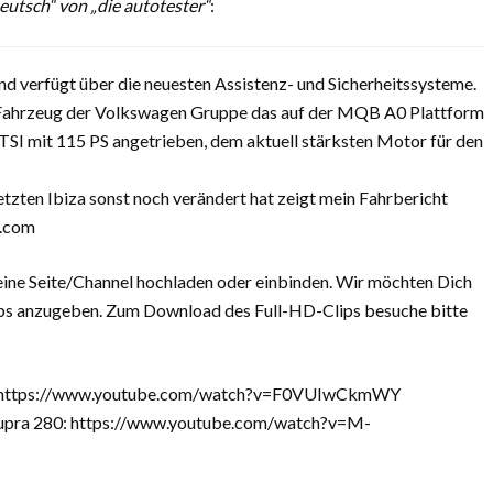
eutsch“ von „die autotester“
:
nd verfügt über die neuesten Assistenz- und Sicherheitssysteme.
te Fahrzeug der Volkswagen Gruppe das auf der MQB A0 Plattform
TSI mit 115 PS angetrieben, dem aktuell stärksten Motor für den
etzten Ibiza sonst noch verändert hat zeigt mein Fahrbericht
r.com
eine Seite/Channel hochladen oder einbinden. Wir möchten Dich
Clips anzugeben. Zum Download des Full-HD-Clips besuche bitte
16: https://www.youtube.com/watch?v=F0VUIwCkmWY
n Cupra 280: https://www.youtube.com/watch?v=M-