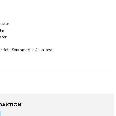
ester
ter
ster
bericht #automobile #autotest
DAKTION