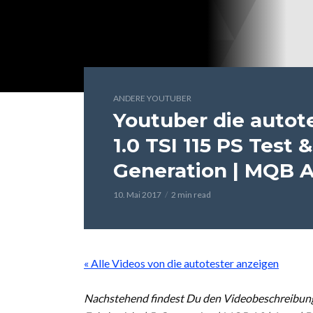
ANDERE YOUTUBER
Youtuber die autote
1.0 TSI 115 PS Test &
Generation | MQB A
10. Mai 2017
2 min read
« Alle Videos von die autotester anzeigen
Nachstehend findest Du den Videobeschreibungst