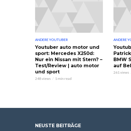
ANDERE YOUTUBER
ANDERE Y
Youtuber auto motor und
Youtub
sport: Mercedes X250d:
Patric
Nur ein Nissan mit Stern? –
BMW S
Test/Review | auto motor
auf Be
und sport
261 views
248 views
1 min read
NEUSTE BEITRÄGE