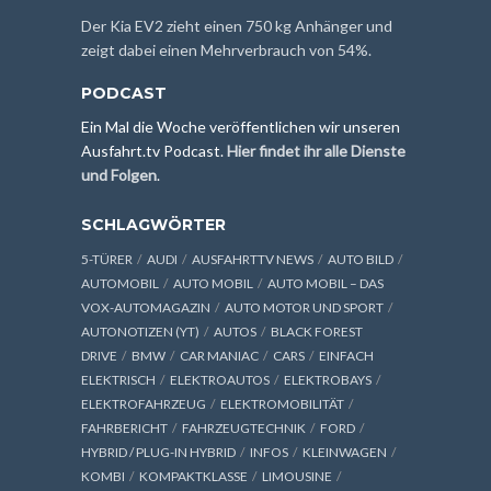
Der Kia EV2 zieht einen 750 kg Anhänger und
zeigt dabei einen Mehrverbrauch von 54%.
PODCAST
Ein Mal die Woche veröffentlichen wir unseren
Ausfahrt.tv Podcast.
Hier findet ihr alle Dienste
und Folgen
.
SCHLAGWÖRTER
5-TÜRER
AUDI
AUSFAHRTTV NEWS
AUTO BILD
AUTOMOBIL
AUTO MOBIL
AUTO MOBIL – DAS
VOX-AUTOMAGAZIN
AUTO MOTOR UND SPORT
AUTONOTIZEN (YT)
AUTOS
BLACK FOREST
DRIVE
BMW
CAR MANIAC
CARS
EINFACH
ELEKTRISCH
ELEKTROAUTOS
ELEKTROBAYS
ELEKTROFAHRZEUG
ELEKTROMOBILITÄT
FAHRBERICHT
FAHRZEUGTECHNIK
FORD
HYBRID / PLUG-IN HYBRID
INFOS
KLEINWAGEN
KOMBI
KOMPAKTKLASSE
LIMOUSINE