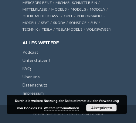
MERCEDES-BENZ
MICHAEL SCHMITT B.E.N
MITTELKLASSE
MODEL 3
MODEL S
MODEL Y
OBERE MITTELKLASSE
OPEL
PERFORMANCE-
MODELL
SEAT
SKODA
SONSTIGE
SUV
TECHNIK
TESLA
TESLA MODEL 3
VOLKSWAGEN
ALLES WEITERE
Podcast
Unterstützen!
FAQ
Über uns
Datenschutz
Impressum
Durch die weitere Nutzung der Seite stimmst du der Verwendung
Akzeptieren
von Cookies zu.
Weitere Informationen
COPYRIGHT © 2026 - 2013 - LOG42 GMBH