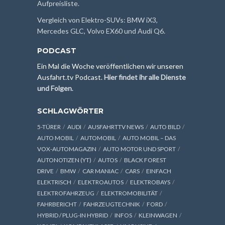
Aufpreisliste.
Vergleich von Elektro-SUVs: BMW iX3,
Mercedes GLC, Volvo EX60 und Audi Q6.
PODCAST
Ein Mal die Woche veröffentlichen wir unseren
Ausfahrt.tv Podcast.
Hier findet ihr alle Dienste
und Folgen
.
SCHLAGWÖRTER
5-TÜRER
AUDI
AUSFAHRTTV NEWS
AUTO BILD
AUTO MOBIL
AUTOMOBIL
AUTO MOBIL – DAS
VOX-AUTOMAGAZIN
AUTO MOTOR UND SPORT
AUTONOTIZEN (YT)
AUTOS
BLACK FOREST
DRIVE
BMW
CAR MANIAC
CARS
EINFACH
ELEKTRISCH
ELEKTROAUTOS
ELEKTROBAYS
ELEKTROFAHRZEUG
ELEKTROMOBILITÄT
FAHRBERICHT
FAHRZEUGTECHNIK
FORD
HYBRID / PLUG-IN HYBRID
INFOS
KLEINWAGEN