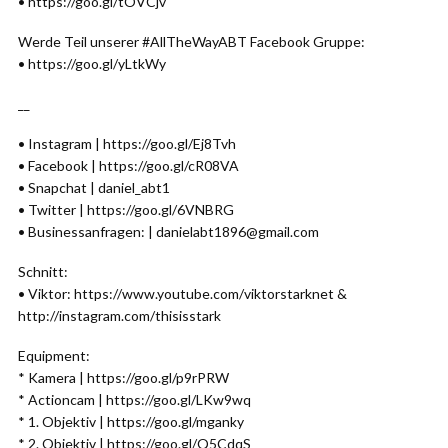
• https://goo.gl/tOVCjv
Werde Teil unserer #AllTheWayABT Facebook Gruppe:
• https://goo.gl/yLtkWy
__
• Instagram | https://goo.gl/Ej8Tvh
• Facebook | https://goo.gl/cR08VA
• Snapchat | daniel_abt1
• Twitter | https://goo.gl/6VNBRG
• Businessanfragen: | danielabt1896@gmail.com
Schnitt:
• Viktor: https://www.youtube.com/viktorstarknet &
http://instagram.com/thisisstark
Equipment:
* Kamera | https://goo.gl/p9rPRW
* Actioncam | https://goo.gl/LKw9wq
* 1. Objektiv | https://goo.gl/mganky
* 2. Objektiv | https://goo.gl/Q5CdqS