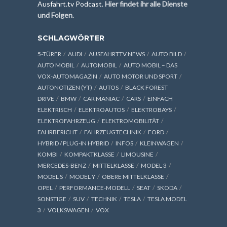
Ausfahrt.tv Podcast.
Hier findet ihr alle Dienste
und Folgen
.
SCHLAGWÖRTER
5-TÜRER
AUDI
AUSFAHRTTV NEWS
AUTO BILD
AUTO MOBIL
AUTOMOBIL
AUTO MOBIL – DAS
VOX-AUTOMAGAZIN
AUTO MOTOR UND SPORT
AUTONOTIZEN (YT)
AUTOS
BLACK FOREST
DRIVE
BMW
CAR MANIAC
CARS
EINFACH
ELEKTRISCH
ELEKTROAUTOS
ELEKTROBAYS
ELEKTROFAHRZEUG
ELEKTROMOBILITÄT
FAHRBERICHT
FAHRZEUGTECHNIK
FORD
HYBRID / PLUG-IN HYBRID
INFOS
KLEINWAGEN
KOMBI
KOMPAKTKLASSE
LIMOUSINE
MERCEDES-BENZ
MITTELKLASSE
MODEL 3
MODEL S
MODEL Y
OBERE MITTELKLASSE
OPEL
PERFORMANCE-MODELL
SEAT
SKODA
SONSTIGE
SUV
TECHNIK
TESLA
TESLA MODEL
3
VOLKSWAGEN
VOX