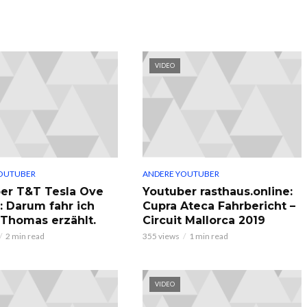
VIDEO
OUTUBER
ANDERE YOUTUBER
er T&T Tesla Ove
Youtuber rasthaus.online:
: Darum fahr ich
Cupra Ateca Fahrbericht –
, Thomas erzählt.
Circuit Mallorca 2019
2 min read
355 views
1 min read
VIDEO