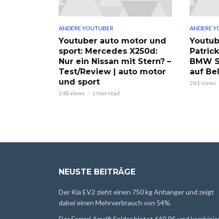
ANDERE YOUTUBER
ANDERE Y
Youtuber auto motor und
Youtub
sport: Mercedes X250d:
Patric
Nur ein Nissan mit Stern? –
BMW S
Test/Review | auto motor
auf Be
und sport
261 views
248 views
1 min read
NEUSTE BEITRÄGE
Der Kia EV2 zieht einen 750 kg Anhänger und zeigt
dabei einen Mehrverbrauch von 54%.
Der Ferrari Amalfi Spider bietet 640 PS und kombinie