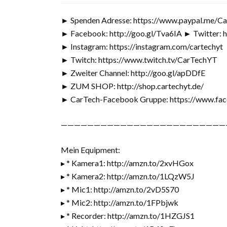
► Spenden Adresse: https://www.paypal.me/C
► Facebook: http://goo.gl/Tva6IA ► Twitter: h
► Instagram: https://instagram.com/cartechyt
► Twitch: https://www.twitch.tv/CarTechYT
► Zweiter Channel: http://goo.gl/apDDfE
► ZUM SHOP: http://shop.cartechyt.de/
► CarTech-Facebook Gruppe: https://www.fa
—————————————————————————
Mein Equipment:
▸ * Kamera1: http://amzn.to/2xvHGox
▸ * Kamera2: http://amzn.to/1LQzW5J
▸ * Mic1: http://amzn.to/2vD5S70
▸ * Mic2: http://amzn.to/1FPbjwk
▸ * Recorder: http://amzn.to/1HZGJS1