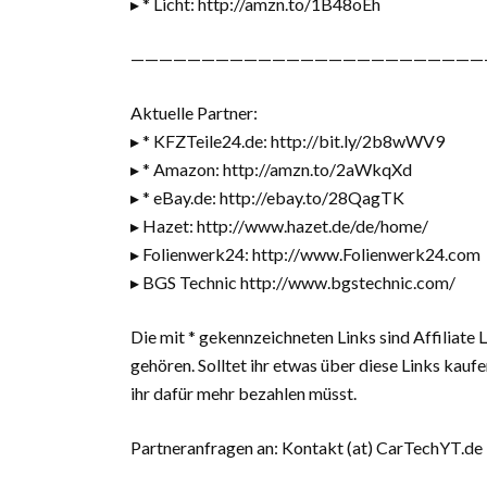
▸ * Licht: http://amzn.to/1B48oEh
—————————————————————————
Aktuelle Partner:
▸ * KFZTeile24.de: http://bit.ly/2b8wWV9
▸ * Amazon: http://amzn.to/2aWkqXd
▸ * eBay.de: http://ebay.to/28QagTK
▸ Hazet: http://www.hazet.de/de/home/
▸ Folienwerk24: http://www.Folienwerk24.com
▸ BGS Technic http://www.bgstechnic.com/
Die mit * gekennzeichneten Links sind Affiliate
gehören. Solltet ihr etwas über diese Links kauf
ihr dafür mehr bezahlen müsst.
Partneranfragen an: Kontakt (at) CarTechYT.de