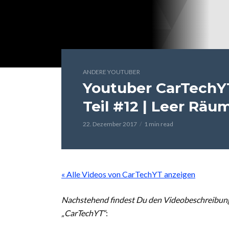
ANDERE YOUTUBER
Youtuber CarTechYT
Teil #12 | Leer Räu
22. Dezember 2017
1 min read
« Alle Videos von CarTechYT anzeigen
Nachstehend findest Du den Videobeschreibungs
„CarTechYT“
: