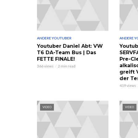
ANDERE YOUTUBER
ANDERE Y
Youtuber Daniel Abt: VW
Youtub
T6 DA-Team Bus | Das
SERVF
FETTE FINALE!
Pre-Cl
alkalis
366 views
2 min read
greift
der Te
419 views
VIDEO
VIDEO