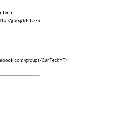
arTech
ttp://goo.gl/FlL57S
cebook.com/groups/CarTechYT/
——————————-