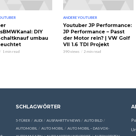
OUTUBER
ANDERE YOUTUBER
er
Youtuber JP Performance:
ksBMWKanal: DIY
JP Performance – Passt
chaltknauf umbau
der Motor rein? | VW Golf
leuchtet
VII 1.6 TDI Projekt
1 min read
390 views
2 min read
SCHLAGWÖRTER
A
Po
5-TÜRER
AUDI
AUSFAHRTTV NEWS
AUTO BILD
AUTOMOBIL
AUTO MOBIL
AUTO MOBIL – DAS VOX-
Un
rt