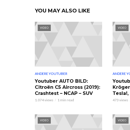
YOU MAY ALSO LIKE
VIDEO
VIDEO
ANDERE YOUTUBER
ANDERE Y
Youtuber AUTO BILD:
Youtub
Citroën C5 Aircross (2019):
Kröger
Crashtest – NCAP – SUV
Tesla!
1.074 views
1 min read
473 views
VIDEO
VIDEO