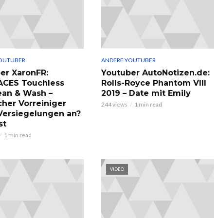
OUTUBER
ANDERE YOUTUBER
er XaronFR:
Youtuber AutoNotizen.de:
ACES Touchless
Rolls-Royce Phantom VIII
ean & Wash –
2019 – Date mit Emily
cher Vorreiniger
244 views
1 min read
 Versiegelungen an?
st
1 min read
VIDEO