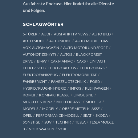
Ausfahrt.tv Podcast.
Hier findet ihr alle Dienste
und Folgen
.
SCHLAGWÖRTER
5-TÜRER
AUDI
AUSFAHRTTV NEWS
AUTO BILD
AUTO MOBIL
AUTOMOBIL
AUTO MOBIL – DAS
VOX-AUTOMAGAZIN
AUTO MOTOR UND SPORT
AUTONOTIZEN (YT)
AUTOS
BLACK FOREST
DRIVE
BMW
CAR MANIAC
CARS
EINFACH
ELEKTRISCH
ELEKTROAUTOS
ELEKTROBAYS
ELEKTROFAHRZEUG
ELEKTROMOBILITÄT
FAHRBERICHT
FAHRZEUGTECHNIK
FORD
HYBRID / PLUG-IN HYBRID
INFOS
KLEINWAGEN
KOMBI
KOMPAKTKLASSE
LIMOUSINE
MERCEDES-BENZ
MITTELKLASSE
MODEL 3
MODEL S
MODEL Y
OBERE MITTELKLASSE
OPEL
PERFORMANCE-MODELL
SEAT
SKODA
SONSTIGE
SUV
TECHNIK
TESLA
TESLA MODEL
3
VOLKSWAGEN
VOX