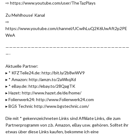
⇨ https://www.youtube.com/user/TheTazPlays
Zu Mehlhouse‘ Kanal
⇨
https://www.youtube.com/channel/UCwihLuQ2K6UwAft2p2PE
WeA
——————————————————————————————————
—-
Aktuelle Partner:
▸ * KFZTeile24.de: http://bit.ly/2b8wWV9
▸ * Amazon: http://amzn.to/2aWkqXd
▸ * eBay.de: http://ebay.to/28QagTK
▸ Hazet: http://www.hazet.de/de/home/
▸ Folienwerk24: http://www.Folienwerk24.com
▸ BGS Technic http://www.bgstechnic.com/
Die mit * gekennzeichneten Links sind Affiliate Links, die zum
Partnerprogramm von z.b. Amazon, eBay usw. gehören. Solltet ihr
etwas über diese Links kaufen, bekomme ich eine