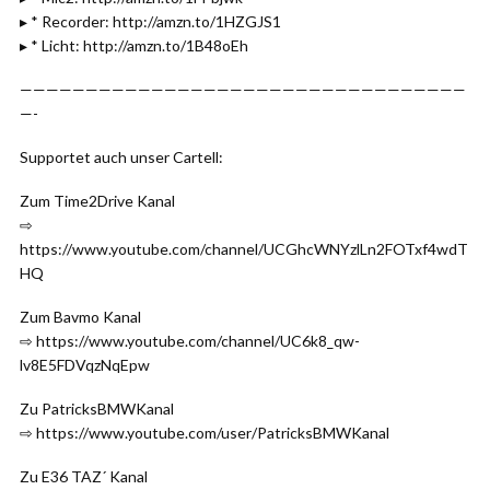
▸ * Recorder: http://amzn.to/1HZGJS1
▸ * Licht: http://amzn.to/1B48oEh
——————————————————————————————————
—-
Supportet auch unser Cartell:
Zum Time2Drive Kanal
⇨
https://www.youtube.com/channel/UCGhcWNYzlLn2FOTxf4wdT
HQ
Zum Bavmo Kanal
⇨ https://www.youtube.com/channel/UC6k8_qw-
lv8E5FDVqzNqEpw
Zu PatricksBMWKanal
⇨ https://www.youtube.com/user/PatricksBMWKanal
Zu E36 TAZ´ Kanal