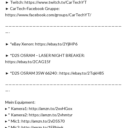
► Twitch: https://www.twitch.tv/CarTechYT
► CarTech-Facebook Gruppe:
https://www.facebook.com/groups/CarTechYT/
——————————————————————————————————
—-
► *eBay Xenon: https://ebay.to/2YjlHP6
► *D2S OSRAM – LASER NIGHT BREAKER:
https://ebay.to/2CAG15f
► *D2S OSRAM 35W 66240 : https://ebay.to/2TqkH85
——————————————————————————————————
—-
Mein Equipment:
▸ * Kamera1: http://amzn.to/2xvHGox
▸ * Kamera2: https://amzn.to/2vhmtyr
▸ * Mic1: http://amzn.to/2vD5S70
▸ * Mic2: http://amzn.to/1FPbjwk