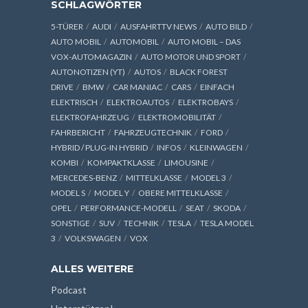
SCHLAGWÖRTER
5-TÜRER
AUDI
AUSFAHRTTV NEWS
AUTO BILD
AUTO MOBIL
AUTOMOBIL
AUTO MOBIL – DAS
VOX-AUTOMAGAZIN
AUTO MOTOR UND SPORT
AUTONOTIZEN (YT)
AUTOS
BLACK FOREST
DRIVE
BMW
CAR MANIAC
CARS
EINFACH
ELEKTRISCH
ELEKTROAUTOS
ELEKTROBAYS
ELEKTROFAHRZEUG
ELEKTROMOBILITÄT
FAHRBERICHT
FAHRZEUGTECHNIK
FORD
HYBRID / PLUG-IN HYBRID
INFOS
KLEINWAGEN
KOMBI
KOMPAKTKLASSE
LIMOUSINE
MERCEDES-BENZ
MITTELKLASSE
MODEL 3
MODEL S
MODEL Y
OBERE MITTELKLASSE
OPEL
PERFORMANCE-MODELL
SEAT
SKODA
SONSTIGE
SUV
TECHNIK
TESLA
TESLA MODEL
3
VOLKSWAGEN
VOX
ALLES WEITERE
Podcast