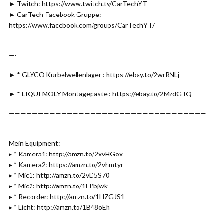
► Twitch: https://www.twitch.tv/CarTechYT
► CarTech-Facebook Gruppe:
https://www.facebook.com/groups/CarTechYT/
——————————————————————————————————
—-
► * GLYCO Kurbelwellenlager : https://ebay.to/2wrRNLj
► * LIQUI MOLY Montagepaste : https://ebay.to/2MzdGTQ
——————————————————————————————————
—-
Mein Equipment:
▸ * Kamera1: http://amzn.to/2xvHGox
▸ * Kamera2: https://amzn.to/2vhmtyr
▸ * Mic1: http://amzn.to/2vD5S70
▸ * Mic2: http://amzn.to/1FPbjwk
▸ * Recorder: http://amzn.to/1HZGJS1
▸ * Licht: http://amzn.to/1B48oEh