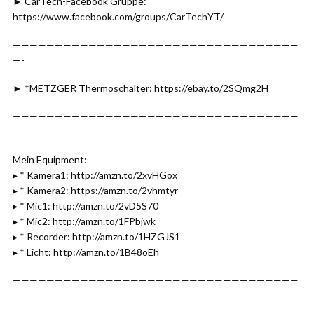
► CarTech-Facebook Gruppe:
https://www.facebook.com/groups/CarTechYT/
——————————————————————————————————
—-
► *METZGER Thermoschalter: https://ebay.to/2SQmg2H
——————————————————————————————————
—-
Mein Equipment:
▸ * Kamera1: http://amzn.to/2xvHGox
▸ * Kamera2: https://amzn.to/2vhmtyr
▸ * Mic1: http://amzn.to/2vD5S70
▸ * Mic2: http://amzn.to/1FPbjwk
▸ * Recorder: http://amzn.to/1HZGJS1
▸ * Licht: http://amzn.to/1B48oEh
——————————————————————————————————
—-