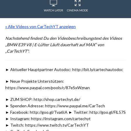
WATCH LATER
CINEMA MODE
« Alle Videos von CarTechYT anzeigen
Nachstehend findest Du den Videobeschreibungstext des Videos
„BMW E39 V8 | E-Lüfter Läuft dauerhaft auf MAX“ von
„CarTechYT“
:
► Aktueller Hauptpartner Autodoc: http://bit.ly/cartechautodoc
► Neue Projekte Unterstützen:
https://www.paypal.com/pools/c/87eSxWznan
► ZUM SHOP: http://shop.cartechyt.de/
► Spenden Adresse: https://www.paypal.me/CarTech
► Facebook: http://goo.gl/Tva6IA ► Twitter: http://goo.gl/FlL57S
► Instagram: https://instagram.com/cartechyt
► Twitch: https://www.twitch.tv/CarTechYT