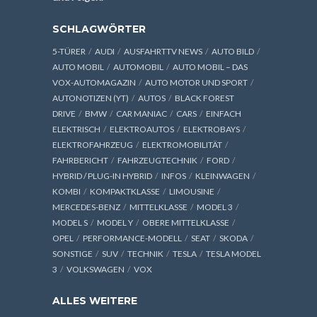
SCHLAGWÖRTER
5-TÜRER
AUDI
AUSFAHRTTV NEWS
AUTO BILD
AUTO MOBIL
AUTOMOBIL
AUTO MOBIL – DAS
VOX-AUTOMAGAZIN
AUTO MOTOR UND SPORT
AUTONOTIZEN (YT)
AUTOS
BLACK FOREST
DRIVE
BMW
CAR MANIAC
CARS
EINFACH
ELEKTRISCH
ELEKTROAUTOS
ELEKTROBAYS
ELEKTROFAHRZEUG
ELEKTROMOBILITÄT
FAHRBERICHT
FAHRZEUGTECHNIK
FORD
HYBRID / PLUG-IN HYBRID
INFOS
KLEINWAGEN
KOMBI
KOMPAKTKLASSE
LIMOUSINE
MERCEDES-BENZ
MITTELKLASSE
MODEL 3
MODEL S
MODEL Y
OBERE MITTELKLASSE
OPEL
PERFORMANCE-MODELL
SEAT
SKODA
SONSTIGE
SUV
TECHNIK
TESLA
TESLA MODEL
3
VOLKSWAGEN
VOX
ALLES WEITERE