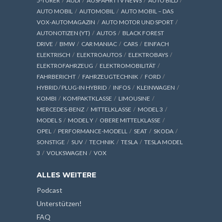
5-TÜRER
AUDI
AUSFAHRTTV NEWS
AUTO BILD
AUTO MOBIL
AUTOMOBIL
AUTO MOBIL – DAS
VOX-AUTOMAGAZIN
AUTO MOTOR UND SPORT
AUTONOTIZEN (YT)
AUTOS
BLACK FOREST
DRIVE
BMW
CAR MANIAC
CARS
EINFACH
ELEKTRISCH
ELEKTROAUTOS
ELEKTROBAYS
ELEKTROFAHRZEUG
ELEKTROMOBILITÄT
FAHRBERICHT
FAHRZEUGTECHNIK
FORD
HYBRID / PLUG-IN HYBRID
INFOS
KLEINWAGEN
KOMBI
KOMPAKTKLASSE
LIMOUSINE
MERCEDES-BENZ
MITTELKLASSE
MODEL 3
MODEL S
MODEL Y
OBERE MITTELKLASSE
OPEL
PERFORMANCE-MODELL
SEAT
SKODA
SONSTIGE
SUV
TECHNIK
TESLA
TESLA MODEL
3
VOLKSWAGEN
VOX
ALLES WEITERE
Podcast
Unterstützen!
FAQ