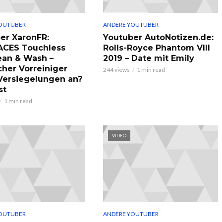
OUTUBER
ANDERE YOUTUBER
er XaronFR:
Youtuber AutoNotizen.de:
ACES Touchless
Rolls-Royce Phantom VIII
ean & Wash –
2019 – Date mit Emily
cher Vorreiniger
244 views
1 min read
 Versiegelungen an?
st
1 min read
VIDEO
OUTUBER
ANDERE YOUTUBER