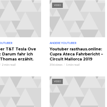
VIDEO
OUTUBER
ANDERE YOUTUBER
er T&T Tesla Ove
Youtuber rasthaus.online:
: Darum fahr ich
Cupra Ateca Fahrbericht –
, Thomas erzählt.
Circuit Mallorca 2019
2 min read
356 views
1 min read
VIDEO