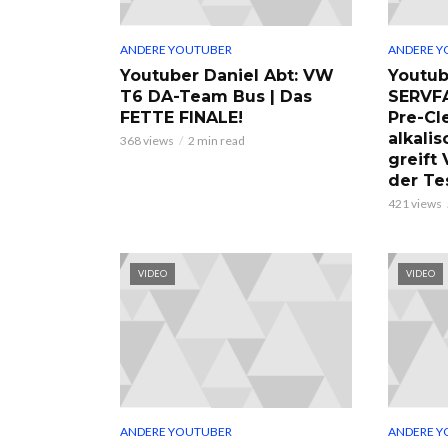
ANDERE YOUTUBER
ANDERE Y
Youtuber Daniel Abt: VW
Youtub
T6 DA-Team Bus | Das
SERVF
FETTE FINALE!
Pre-Cl
alkalis
368 views
2 min read
greift
der Te
421 views
VIDEO
VIDEO
ANDERE YOUTUBER
ANDERE Y