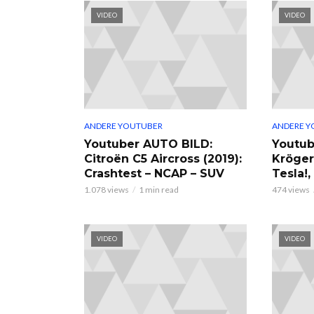
VIDEO
VIDEO
ANDERE YOUTUBER
ANDERE Y
Youtuber AUTO BILD:
Youtub
Citroën C5 Aircross (2019):
Kröger
Crashtest – NCAP – SUV
Tesla!
1.078 views
1 min read
474 views
VIDEO
VIDEO