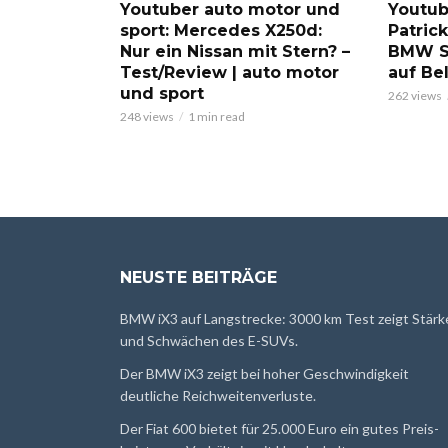
Youtuber auto motor und
Youtub
sport: Mercedes X250d:
Patric
Nur ein Nissan mit Stern? –
BMW S
Test/Review | auto motor
auf Be
und sport
262 views
248 views
1 min read
NEUSTE BEITRÄGE
BMW iX3 auf Langstrecke: 3000 km Test zeigt Stärk
und Schwächen des E-SUVs.
Der BMW iX3 zeigt bei hoher Geschwindigkeit
deutliche Reichweitenverluste.
Der Fiat 600 bietet für 25.000 Euro ein gutes Preis-