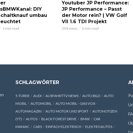
er
Youtuber JP Performance:
ksBMWKanal: DIY
JP Performance – Passt
chaltknauf umbau
der Motor rein? | VW Golf
leuchtet
VII 1.6 TDI Projekt
1 min read
394 views
2 min read
SCHLAGWÖRTER
A
en
Po
5-TÜRER
AUDI
AUSFAHRTTV NEWS
AUTO BILD
AUTO
MOBIL
AUTOMOBIL
AUTO MOBIL – DAS VOX-
Un
AUTOMAGAZIN
AUTO MOTOR UND SPORT
AUTONOTIZEN
F
(YT)
AUTOS
BLACK FOREST DRIVE
BMW
CAR
Üb
MANIAC
CARS
EINFACH ELEKTRISCH
ELEKTROAUTOS
Da