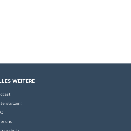
LLES WEITERE
dcast
terstützen!
AQ
er uns
tenschutz