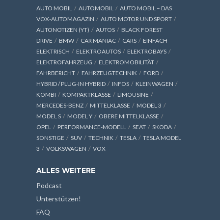
AUTO MOBIL
AUTOMOBIL
AUTO MOBIL – DAS
VOX-AUTOMAGAZIN
AUTO MOTOR UND SPORT
AUTONOTIZEN (YT)
AUTOS
BLACK FOREST
DRIVE
BMW
CAR MANIAC
CARS
EINFACH
ELEKTRISCH
ELEKTROAUTOS
ELEKTROBAYS
ELEKTROFAHRZEUG
ELEKTROMOBILITÄT
FAHRBERICHT
FAHRZEUGTECHNIK
FORD
HYBRID / PLUG-IN HYBRID
INFOS
KLEINWAGEN
KOMBI
KOMPAKTKLASSE
LIMOUSINE
MERCEDES-BENZ
MITTELKLASSE
MODEL 3
MODEL S
MODEL Y
OBERE MITTELKLASSE
OPEL
PERFORMANCE-MODELL
SEAT
SKODA
SONSTIGE
SUV
TECHNIK
TESLA
TESLA MODEL
3
VOLKSWAGEN
VOX
ALLES WEITERE
Podcast
Unterstützen!
FAQ