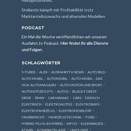
Akkugesundheit.
Stellantis kämpft mit Profitabilität trotz
Marktanteilszuwachs und alternden Modellen.
PODCAST
Ein Mal die Woche veröffentlichen wir unseren
Ausfahrt.tv Podcast.
Hier findet ihr alle Dienste
und Folgen
.
SCHLAGWÖRTER
5-TÜRER
AUDI
AUSFAHRTTV NEWS
AUTO BILD
AUTO MOBIL
AUTOMOBIL
AUTO MOBIL – DAS
VOX-AUTOMAGAZIN
AUTO MOTOR UND SPORT
AUTONOTIZEN (YT)
AUTOS
BLACK FOREST
DRIVE
BMW
CAR MANIAC
CARS
EINFACH
ELEKTRISCH
ELEKTROAUTOS
ELEKTROBAYS
ELEKTROFAHRZEUG
ELEKTROMOBILITÄT
FAHRBERICHT
FAHRZEUGTECHNIK
FORD
HYBRID / PLUG-IN HYBRID
INFOS
KLEINWAGEN
KOMBI
KOMPAKTKLASSE
LIMOUSINE