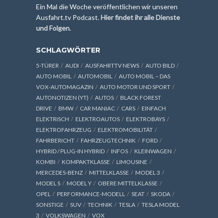
Ein Mal die Woche veröffentlichen wir unseren
Ausfahrt.tv Podcast.
Hier findet ihr alle Dienste
und Folgen
.
SCHLAGWÖRTER
5-TÜRER
AUDI
AUSFAHRTTV NEWS
AUTO BILD
AUTO MOBIL
AUTOMOBIL
AUTO MOBIL – DAS
VOX-AUTOMAGAZIN
AUTO MOTOR UND SPORT
AUTONOTIZEN (YT)
AUTOS
BLACK FOREST
DRIVE
BMW
CAR MANIAC
CARS
EINFACH
ELEKTRISCH
ELEKTROAUTOS
ELEKTROBAYS
ELEKTROFAHRZEUG
ELEKTROMOBILITÄT
FAHRBERICHT
FAHRZEUGTECHNIK
FORD
HYBRID / PLUG-IN HYBRID
INFOS
KLEINWAGEN
KOMBI
KOMPAKTKLASSE
LIMOUSINE
MERCEDES-BENZ
MITTELKLASSE
MODEL 3
MODEL S
MODEL Y
OBERE MITTELKLASSE
OPEL
PERFORMANCE-MODELL
SEAT
SKODA
SONSTIGE
SUV
TECHNIK
TESLA
TESLA MODEL
3
VOLKSWAGEN
VOX