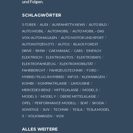
und Folgen
.
SCHLAGWÖRTER
5-TÜRER
AUDI
AUSFAHRTTV NEWS
AUTO BILD
AUTO MOBIL
AUTOMOBIL
AUTO MOBIL – DAS
VOX-AUTOMAGAZIN
AUTO MOTOR UND SPORT
AUTONOTIZEN (YT)
AUTOS
BLACK FOREST
DRIVE
BMW
CAR MANIAC
CARS
EINFACH
ELEKTRISCH
ELEKTROAUTOS
ELEKTROBAYS
ELEKTROFAHRZEUG
ELEKTROMOBILITÄT
FAHRBERICHT
FAHRZEUGTECHNIK
FORD
HYBRID / PLUG-IN HYBRID
INFOS
KLEINWAGEN
KOMBI
KOMPAKTKLASSE
LIMOUSINE
MERCEDES-BENZ
MITTELKLASSE
MODEL 3
MODEL S
MODEL Y
OBERE MITTELKLASSE
OPEL
PERFORMANCE-MODELL
SEAT
SKODA
SONSTIGE
SUV
TECHNIK
TESLA
TESLA MODEL
3
VOLKSWAGEN
VOX
ALLES WEITERE