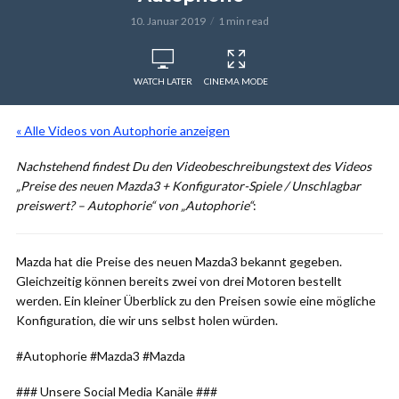
10. Januar 2019
1 min read
WATCH LATER
CINEMA MODE
« Alle Videos von Autophorie anzeigen
Nachstehend findest Du den Videobeschreibungstext des Videos
„Preise des neuen Mazda3 + Konfigurator-Spiele / Unschlagbar
preiswert? – Autophorie“ von „Autophorie“
:
Mazda hat die Preise des neuen Mazda3 bekannt gegeben.
Gleichzeitig können bereits zwei von drei Motoren bestellt
werden. Ein kleiner Überblick zu den Preisen sowie eine mögliche
Konfiguration, die wir uns selbst holen würden.
#Autophorie #Mazda3 #Mazda
### Unsere Social Media Kanäle ###