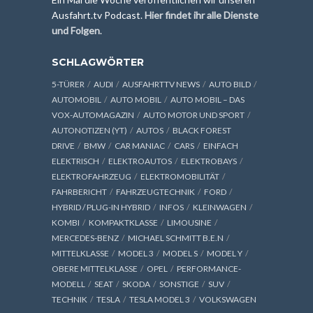
Ausfahrt.tv Podcast.
Hier findet ihr alle Dienste
und Folgen
.
SCHLAGWÖRTER
5-TÜRER
AUDI
AUSFAHRTTV NEWS
AUTO BILD
AUTOMOBIL
AUTO MOBIL
AUTO MOBIL – DAS
VOX-AUTOMAGAZIN
AUTO MOTOR UND SPORT
AUTONOTIZEN (YT)
AUTOS
BLACK FOREST
DRIVE
BMW
CAR MANIAC
CARS
EINFACH
ELEKTRISCH
ELEKTROAUTOS
ELEKTROBAYS
ELEKTROFAHRZEUG
ELEKTROMOBILITÄT
FAHRBERICHT
FAHRZEUGTECHNIK
FORD
HYBRID / PLUG-IN HYBRID
INFOS
KLEINWAGEN
KOMBI
KOMPAKTKLASSE
LIMOUSINE
MERCEDES-BENZ
MICHAEL SCHMITT B.E.N
MITTELKLASSE
MODEL 3
MODEL S
MODEL Y
OBERE MITTELKLASSE
OPEL
PERFORMANCE-
MODELL
SEAT
SKODA
SONSTIGE
SUV
TECHNIK
TESLA
TESLA MODEL 3
VOLKSWAGEN