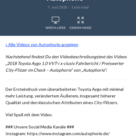
7. Juni 2018
1 min read
WATCH LATER
CINEMA MODE
« Alle Videos von Autophorie anzeigen
Nachstehend findest Du den Videobeschreibungstext des Videos
„2018 Toyota Aygo 1.0 VVT-i x-clusiv Fahrbericht / Preiswerter
City-Flitzer im Check – Autophorie“ von „Autophorie“
:
Der Ersteindruck vom überarbeiteten Toyota Aygo mit minimal
mehr Leistung, verändertem Äußerem, insgesamt höherer
Qualität und den klassischen Attributen eines City-Flitzers.
Viel Spaß mit dem Video.
### Unsere Social Media Kanäle ###
Instagram: https://www.instagram.com/autophorie.de/