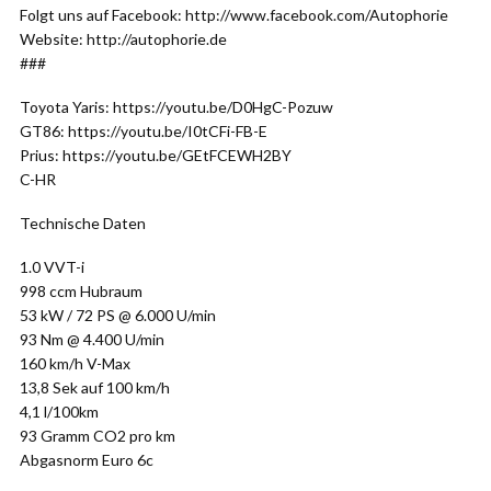
Folgt uns auf Facebook: http://www.facebook.com/Autophorie
Website: http://autophorie.de
###
Toyota Yaris: https://youtu.be/D0HgC-Pozuw
GT86: https://youtu.be/I0tCFi-FB-E
Prius: https://youtu.be/GEtFCEWH2BY
C-HR
Technische Daten
1.0 VVT-i
998 ccm Hubraum
53 kW / 72 PS @ 6.000 U/min
93 Nm @ 4.400 U/min
160 km/h V-Max
13,8 Sek auf 100 km/h
4,1 l/100km
93 Gramm CO2 pro km
Abgasnorm Euro 6c