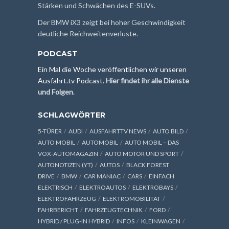
Stärken und Schwächen des E-SUVs.
Der BMW iX3 zeigt bei hoher Geschwindigkeit
deutliche Reichweitenverluste.
PODCAST
Ein Mal die Woche veröffentlichen wir unseren
Ausfahrt.tv Podcast.
Hier findet ihr alle Dienste
und Folgen
.
SCHLAGWÖRTER
5-TÜRER
AUDI
AUSFAHRTTV NEWS
AUTO BILD
AUTO MOBIL
AUTOMOBIL
AUTO MOBIL – DAS
VOX-AUTOMAGAZIN
AUTO MOTOR UND SPORT
AUTONOTIZEN (YT)
AUTOS
BLACK FOREST
DRIVE
BMW
CAR MANIAC
CARS
EINFACH
ELEKTRISCH
ELEKTROAUTOS
ELEKTROBAYS
ELEKTROFAHRZEUG
ELEKTROMOBILITÄT
FAHRBERICHT
FAHRZEUGTECHNIK
FORD
HYBRID / PLUG-IN HYBRID
INFOS
KLEINWAGEN