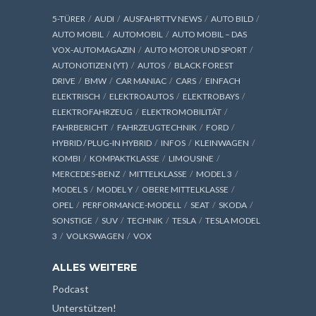
5-TÜRER
AUDI
AUSFAHRTTV NEWS
AUTO BILD
AUTO MOBIL
AUTOMOBIL
AUTO MOBIL – DAS
VOX-AUTOMAGAZIN
AUTO MOTOR UND SPORT
AUTONOTIZEN (YT)
AUTOS
BLACK FOREST
DRIVE
BMW
CAR MANIAC
CARS
EINFACH
ELEKTRISCH
ELEKTROAUTOS
ELEKTROBAYS
ELEKTROFAHRZEUG
ELEKTROMOBILITÄT
FAHRBERICHT
FAHRZEUGTECHNIK
FORD
HYBRID / PLUG-IN HYBRID
INFOS
KLEINWAGEN
KOMBI
KOMPAKTKLASSE
LIMOUSINE
MERCEDES-BENZ
MITTELKLASSE
MODEL 3
MODEL S
MODEL Y
OBERE MITTELKLASSE
OPEL
PERFORMANCE-MODELL
SEAT
SKODA
SONSTIGE
SUV
TECHNIK
TESLA
TESLA MODEL
3
VOLKSWAGEN
VOX
ALLES WEITERE
Podcast
Unterstützen!