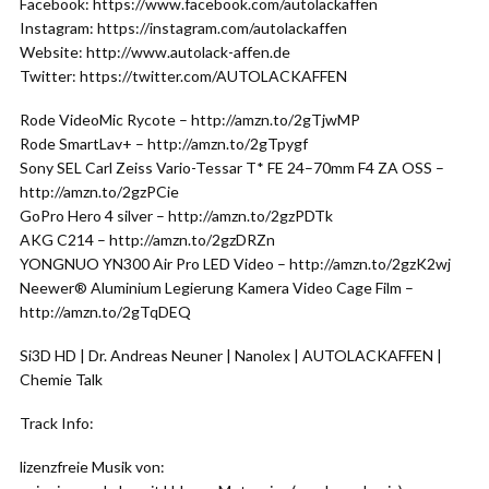
Facebook: https://www.facebook.com/autolackaffen
Instagram: https://instagram.com/autolackaffen
Website: http://www.autolack-affen.de
Twitter: https://twitter.com/AUTOLACKAFFEN
Rode VideoMic Rycote – http://amzn.to/2gTjwMP
Rode SmartLav+ – http://amzn.to/2gTpygf
Sony SEL Carl Zeiss Vario-Tessar T* FE 24–70mm F4 ZA OSS –
http://amzn.to/2gzPCie
GoPro Hero 4 silver – http://amzn.to/2gzPDTk
AKG C214 – http://amzn.to/2gzDRZn
YONGNUO YN300 Air Pro LED Video – http://amzn.to/2gzK2wj
Neewer® Aluminium Legierung Kamera Video Cage Film –
http://amzn.to/2gTqDEQ
Si3D HD | Dr. Andreas Neuner | Nanolex | AUTOLACKAFFEN |
Chemie Talk
Track Info:
lizenzfreie Musik von: