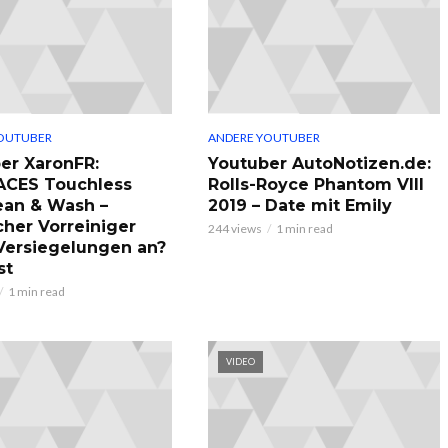
OUTUBER
ANDERE YOUTUBER
er XaronFR:
Youtuber AutoNotizen.de:
ACES Touchless
Rolls-Royce Phantom VIII
ean & Wash –
2019 – Date mit Emily
cher Vorreiniger
244 views
1 min read
 Versiegelungen an?
st
1 min read
VIDEO