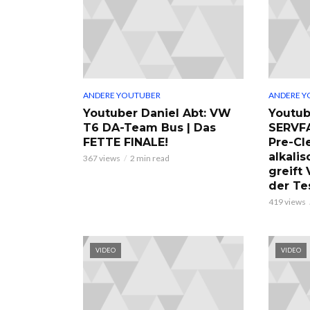
ANDERE YOUTUBER
ANDERE Y
Youtuber Daniel Abt: VW
Youtub
T6 DA-Team Bus | Das
SERVF
FETTE FINALE!
Pre-Cl
alkalis
367 views
2 min read
greift
der Te
419 views
VIDEO
VIDEO