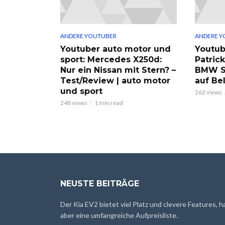
ANDERE YOUTUBER
ANDERE Y
Youtuber auto motor und
Youtub
sport: Mercedes X250d:
Patric
Nur ein Nissan mit Stern? –
BMW S
Test/Review | auto motor
auf Be
und sport
262 views
248 views
1 min read
NEUSTE BEITRÄGE
Der Kia EV2 bietet viel Platz und clevere Features, h
aber eine umfangreiche Aufpreisliste.