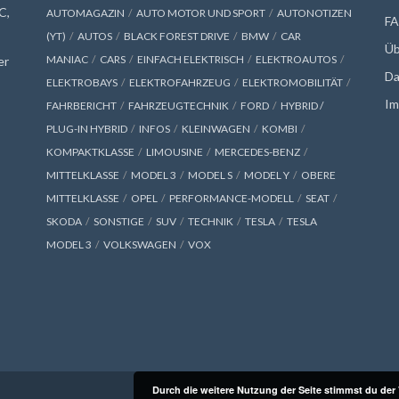
C,
AUTOMAGAZIN
AUTO MOTOR UND SPORT
AUTONOTIZEN
F
(YT)
AUTOS
BLACK FOREST DRIVE
BMW
CAR
Üb
MANIAC
CARS
EINFACH ELEKTRISCH
ELEKTROAUTOS
er
Da
ELEKTROBAYS
ELEKTROFAHRZEUG
ELEKTROMOBILITÄT
Im
FAHRBERICHT
FAHRZEUGTECHNIK
FORD
HYBRID /
PLUG-IN HYBRID
INFOS
KLEINWAGEN
KOMBI
KOMPAKTKLASSE
LIMOUSINE
MERCEDES-BENZ
MITTELKLASSE
MODEL 3
MODEL S
MODEL Y
OBERE
MITTELKLASSE
OPEL
PERFORMANCE-MODELL
SEAT
SKODA
SONSTIGE
SUV
TECHNIK
TESLA
TESLA
MODEL 3
VOLKSWAGEN
VOX
Durch die weitere Nutzung der Seite stimmst du de