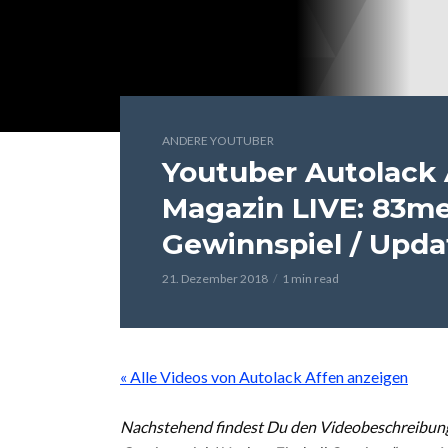
ANDERE YOUTUBER
Youtuber Autolack 
Magazin LIVE: 83me
Gewinnspiel / Updat
21. Dezember 2018
1 min read
« Alle Videos von Autolack Affen anzeigen
Nachstehend findest Du den Videobeschreibung