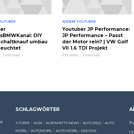
OUTUBER
ANDERE YOUTUBER
er
Youtuber JP Performance:
ksBMWKanal: DIY
JP Performance – Passt
chaltknauf umbau
der Motor rein? | VW Golf
leuchtet
VII 1.6 TDI Projekt
1 min read
392 views
2 min read
SCHLAGWÖRTER
A
at
Po
5-TÜRER
AUDI
AUSFAHRTTV NEWS
AUTO BILD
AUTO
MOBIL
AUTOMOBIL
AUTO MOBIL – DAS VOX-
Un