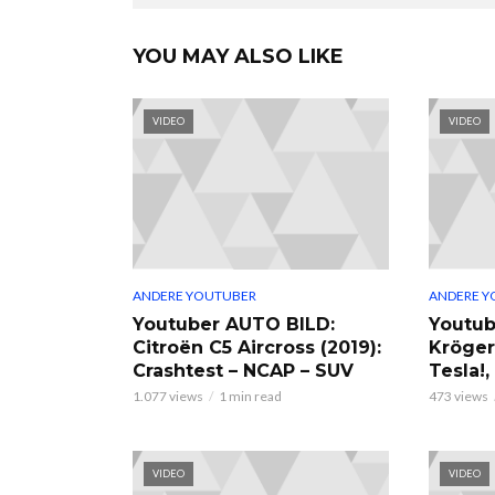
YOU MAY ALSO LIKE
VIDEO
VIDEO
ANDERE YOUTUBER
ANDERE Y
Youtuber AUTO BILD:
Youtub
Citroën C5 Aircross (2019):
Kröger
Crashtest – NCAP – SUV
Tesla!
1.077 views
1 min read
473 views
VIDEO
VIDEO