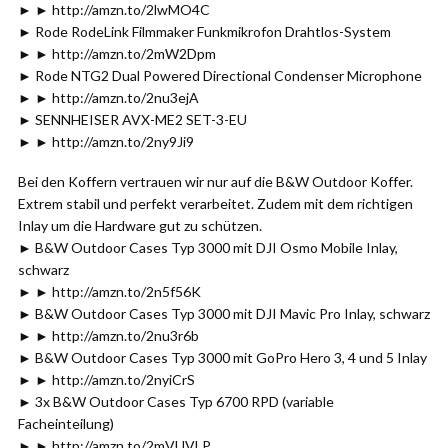
► ► http://amzn.to/2lwMO4C
► Rode RodeLink Filmmaker Funkmikrofon Drahtlos-System
► ► http://amzn.to/2mW2Dpm
► Rode NTG2 Dual Powered Directional Condenser Microphone
► ► http://amzn.to/2nu3ejA
► SENNHEISER AVX-ME2 SET-3-EU
► ► http://amzn.to/2ny9Ji9
Bei den Koffern vertrauen wir nur auf die B&W Outdoor Koffer.
Extrem stabil und perfekt verarbeitet. Zudem mit dem richtigen
Inlay um die Hardware gut zu schützen.
► B&W Outdoor Cases Typ 3000 mit DJI Osmo Mobile Inlay,
schwarz
► ► http://amzn.to/2n5f56K
► B&W Outdoor Cases Typ 3000 mit DJI Mavic Pro Inlay, schwarz
► ► http://amzn.to/2nu3r6b
► B&W Outdoor Cases Typ 3000 mit GoPro Hero 3, 4 und 5 Inlay
► ► http://amzn.to/2nyiCrS
► 3x B&W Outdoor Cases Typ 6700 RPD (variable
Facheinteilung)
► ► http://amzn.to/2mVUVLP