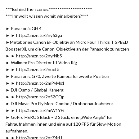
***Behind the scenes.********************
***Ihr wollt wissen womit wir arbeiten?***
► Panasonic GH 4
► ► http://amzn.to/2ny63ga
►Metabones Canon EF Objektiv an Micro Four Thirds T SPEED
Booster XL um die Canon-Objektive an der Panasonic zu nutzen
► ► http://amzn.to/2nyrNbS
► Walimex Pro Director III Video Rig
► ► http://amzn.to/2nucfJi
► Panasonic G70, Zweite Kamera für zweite Position
► ► http://amzn.to/2mPyMx1
► DJI Osmo / Gimbal-Kamera:
► ► http://amzn.to/2n52CQp
► DJI Mavic Pro Fly More Combo / Drohnenaufnahmen:
► ► http://amzn.to/2mW1YEi
► GoPro HERO5 Black – 2 Stück, eine „Wide Angle“ für
Fahraufnahmen innen und eine auf 120 FPS für Slow-Motion
aufnahmen.
► ► http://amzn.to/2ntZ4rU