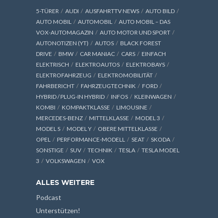
5-TÜRER
AUDI
AUSFAHRTTV NEWS
AUTO BILD
AUTO MOBIL
AUTOMOBIL
AUTO MOBIL – DAS
VOX-AUTOMAGAZIN
AUTO MOTOR UND SPORT
AUTONOTIZEN (YT)
AUTOS
BLACK FOREST
DRIVE
BMW
CAR MANIAC
CARS
EINFACH
ELEKTRISCH
ELEKTROAUTOS
ELEKTROBAYS
ELEKTROFAHRZEUG
ELEKTROMOBILITÄT
FAHRBERICHT
FAHRZEUGTECHNIK
FORD
HYBRID / PLUG-IN HYBRID
INFOS
KLEINWAGEN
KOMBI
KOMPAKTKLASSE
LIMOUSINE
MERCEDES-BENZ
MITTELKLASSE
MODEL 3
MODEL S
MODEL Y
OBERE MITTELKLASSE
OPEL
PERFORMANCE-MODELL
SEAT
SKODA
SONSTIGE
SUV
TECHNIK
TESLA
TESLA MODEL
3
VOLKSWAGEN
VOX
ALLES WEITERE
Podcast
Unterstützen!