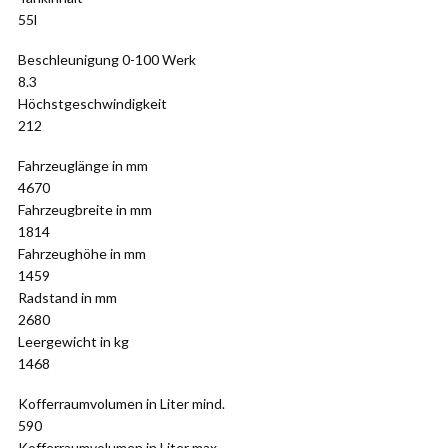
55l
Beschleunigung 0-100 Werk
8.3
Höchstgeschwindigkeit
212
Fahrzeuglänge in mm
4670
Fahrzeugbreite in mm
1814
Fahrzeughöhe in mm
1459
Radstand in mm
2680
Leergewicht in kg
1468
Kofferraumvolumen in Liter mind.
590
Kofferraumvolumen in Liter max.