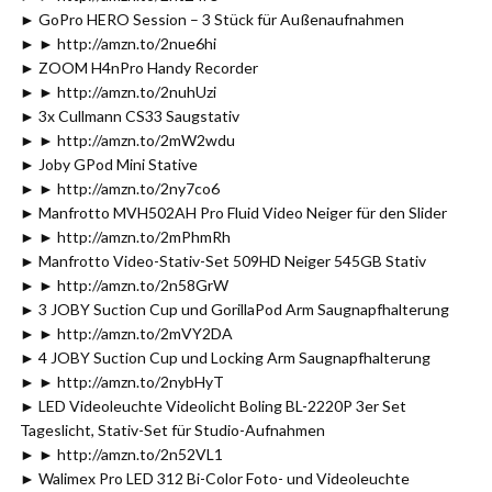
► GoPro HERO Session – 3 Stück für Außenaufnahmen
► ► http://amzn.to/2nue6hi
► ZOOM H4nPro Handy Recorder
► ► http://amzn.to/2nuhUzi
► 3x Cullmann CS33 Saugstativ
► ► http://amzn.to/2mW2wdu
► Joby GPod Mini Stative
► ► http://amzn.to/2ny7co6
► Manfrotto MVH502AH Pro Fluid Video Neiger für den Slider
► ► http://amzn.to/2mPhmRh
► Manfrotto Video-Stativ-Set 509HD Neiger 545GB Stativ
► ► http://amzn.to/2n58GrW
► 3 JOBY Suction Cup und GorillaPod Arm Saugnapfhalterung
► ► http://amzn.to/2mVY2DA
► 4 JOBY Suction Cup und Locking Arm Saugnapfhalterung
► ► http://amzn.to/2nybHyT
► LED Videoleuchte Videolicht Boling BL-2220P 3er Set
Tageslicht, Stativ-Set für Studio-Aufnahmen
► ► http://amzn.to/2n52VL1
► Walimex Pro LED 312 Bi-Color Foto- und Videoleuchte