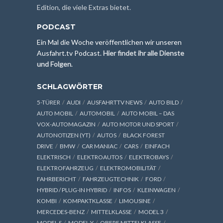
Edition, die viele Extras bietet.
PODCAST
Ein Mal die Woche veröffentlichen wir unseren
Ausfahrt.tv Podcast.
Hier findet ihr alle Dienste
und Folgen
.
SCHLAGWÖRTER
5-TÜRER
AUDI
AUSFAHRTTV NEWS
AUTO BILD
AUTO MOBIL
AUTOMOBIL
AUTO MOBIL – DAS
VOX-AUTOMAGAZIN
AUTO MOTOR UND SPORT
AUTONOTIZEN (YT)
AUTOS
BLACK FOREST
DRIVE
BMW
CAR MANIAC
CARS
EINFACH
ELEKTRISCH
ELEKTROAUTOS
ELEKTROBAYS
ELEKTROFAHRZEUG
ELEKTROMOBILITÄT
FAHRBERICHT
FAHRZEUGTECHNIK
FORD
HYBRID / PLUG-IN HYBRID
INFOS
KLEINWAGEN
KOMBI
KOMPAKTKLASSE
LIMOUSINE
MERCEDES-BENZ
MITTELKLASSE
MODEL 3
MODEL S
MODEL Y
OBERE MITTELKLASSE