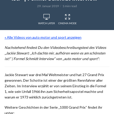
29. Januar 2019
1 min read
WATCH LATER
CINEMA MODE
« Alle Videos von auto motor und sport anzeigen
Nachstehend findest Du den Videobeschreibungstext des Videos
„Jackie Stewart: „Ich dachte mir, aufhören wenn es am schönsten
ist!“ | Formel Schmidt Interview“ von „auto motor und sport“
:
Jackie Stewart war drei Mal Weltmeister und hat 27 Grand Prix
gewonnen. Der Schotte ist einer der größten Rennfahrer aller
Zeiten. Im Interview erzählt er von seinem Einstieg in die Formel
1, wie sein Unfall 1966 ihn zum Sicherheitsapostel machte und
warum er 1973 wirklich zurückgetreten ist.
Weitere Geschichten in der Serie „1000 Grand Prix“ findet ihr
unter: