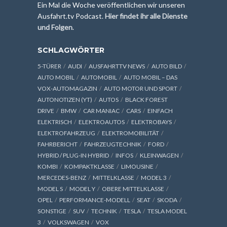
Ein Mal die Woche veröffentlichen wir unseren
Ausfahrt.tv Podcast.
Hier findet ihr alle Dienste
und Folgen
.
SCHLAGWÖRTER
5-TÜRER
AUDI
AUSFAHRTTV NEWS
AUTO BILD
AUTO MOBIL
AUTOMOBIL
AUTO MOBIL – DAS
VOX-AUTOMAGAZIN
AUTO MOTOR UND SPORT
AUTONOTIZEN (YT)
AUTOS
BLACK FOREST
DRIVE
BMW
CAR MANIAC
CARS
EINFACH
ELEKTRISCH
ELEKTROAUTOS
ELEKTROBAYS
ELEKTROFAHRZEUG
ELEKTROMOBILITÄT
FAHRBERICHT
FAHRZEUGTECHNIK
FORD
HYBRID / PLUG-IN HYBRID
INFOS
KLEINWAGEN
KOMBI
KOMPAKTKLASSE
LIMOUSINE
MERCEDES-BENZ
MITTELKLASSE
MODEL 3
MODEL S
MODEL Y
OBERE MITTELKLASSE
OPEL
PERFORMANCE-MODELL
SEAT
SKODA
SONSTIGE
SUV
TECHNIK
TESLA
TESLA MODEL
3
VOLKSWAGEN
VOX