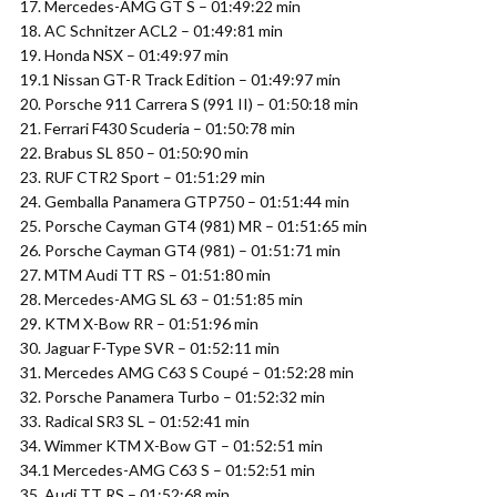
17. Mercedes-AMG GT S – 01:49:22 min
18. AC Schnitzer ACL2 – 01:49:81 min
19. Honda NSX – 01:49:97 min
19.1 Nissan GT-R Track Edition – 01:49:97 min
20. Porsche 911 Carrera S (991 II) – 01:50:18 min
21. Ferrari F430 Scuderia – 01:50:78 min
22. Brabus SL 850 – 01:50:90 min
23. RUF CTR2 Sport – 01:51:29 min
24. Gemballa Panamera GTP750 – 01:51:44 min
25. Porsche Cayman GT4 (981) MR – 01:51:65 min
26. Porsche Cayman GT4 (981) – 01:51:71 min
27. MTM Audi TT RS – 01:51:80 min
28. Mercedes-AMG SL 63 – 01:51:85 min
29. KTM X-Bow RR – 01:51:96 min
30. Jaguar F-Type SVR – 01:52:11 min
31. Mercedes AMG C63 S Coupé – 01:52:28 min
32. Porsche Panamera Turbo – 01:52:32 min
33. Radical SR3 SL – 01:52:41 min
34. Wimmer KTM X-Bow GT – 01:52:51 min
34.1 Mercedes-AMG C63 S – 01:52:51 min
35. Audi TT RS – 01:52:68 min