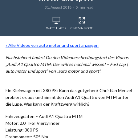
31. August 2018
5 min read
WATCH LATER
CINEMA MODE
« Alle Videos von auto motor und sport anzeigen
Nachstehend findest Du den Videobeschreibungstext des Videos
„Audi A1 Quattro MTM: Der will es nochmal wissen! – Fast Lap |
auto motor und sport“ von „auto motor und sport“
:
Ein Kleinwagen mit 380 PS: Kann das gutgehen? Christian Menzel
probiert es aus und nimmt den Audi A1 Quattro von MTM unter
die Lupe. Was kann der Kraftzwerg wirklich?
Fahrzeugdaten – Audi A1 Quattro MTM
Motor: 2.0 TFSI Vierzylinder
Leistung: 380 PS
Drehmoment: 505 Nm