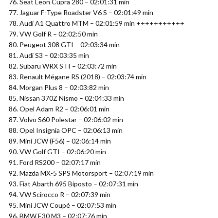
76. Seat Leon Cupra 280 – 02:01:31 min
77. Jaguar F-Type Roadster V6 S – 02:01:49 min
78. Audi A1 Quattro MTM – 02:01:59 min +++++++++++
79. VW Golf R – 02:02:50 min
80. Peugeot 308 GTI – 02:03:34 min
81. Audi S3 – 02:03:35 min
82. Subaru WRX STI – 02:03:72 min
83. Renault Mégane RS (2018) – 02:03:74 min
84. Morgan Plus 8 – 02:03:82 min
85. Nissan 370Z Nismo – 02:04:33 min
86. Opel Adam R2 – 02:06:01 min
87. Volvo S60 Polestar – 02:06:02 min
88. Opel Insignia OPC – 02:06:13 min
89. Mini JCW (F56) – 02:06:14 min
90. VW Golf GTI – 02:06:20 min
91. Ford RS200 – 02:07:17 min
92. Mazda MX-5 SPS Motorsport – 02:07:19 min
93. Fiat Abarth 695 Biposto – 02:07:31 min
94. VW Scirocco R – 02:07:39 min
95. Mini JCW Coupé – 02:07:53 min
96. BMW E30 M3 – 02:07:76 min