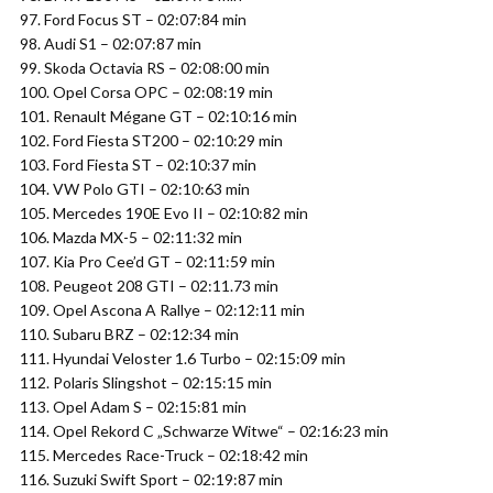
97. Ford Focus ST – 02:07:84 min
98. Audi S1 – 02:07:87 min
99. Skoda Octavia RS – 02:08:00 min
100. Opel Corsa OPC – 02:08:19 min
101. Renault Mégane GT – 02:10:16 min
102. Ford Fiesta ST200 – 02:10:29 min
103. Ford Fiesta ST – 02:10:37 min
104. VW Polo GTI – 02:10:63 min
105. Mercedes 190E Evo II – 02:10:82 min
106. Mazda MX-5 – 02:11:32 min
107. Kia Pro Cee’d GT – 02:11:59 min
108. Peugeot 208 GTI – 02:11.73 min
109. Opel Ascona A Rallye – 02:12:11 min
110. Subaru BRZ – 02:12:34 min
111. Hyundai Veloster 1.6 Turbo – 02:15:09 min
112. Polaris Slingshot – 02:15:15 min
113. Opel Adam S – 02:15:81 min
114. Opel Rekord C „Schwarze Witwe“ – 02:16:23 min
115. Mercedes Race-Truck – 02:18:42 min
116. Suzuki Swift Sport – 02:19:87 min