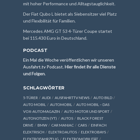
mit hoher Performance und Alltagstauglichkeit.
Der Fiat Qubo L bietet als Siebensitzer viel Platz
und Flexibilität für Familien.
Mercedes AMG GT 53 4-Türer Coupe startet
bei 115.430 Euro in Deutschland.
PODCAST
Ein Mal die Woche veröffentlichen wir unseren
Ausfahrt.tv Podcast.
Hier findet ihr alle Dienste
und Folgen
.
SCHLAGWÖRTER
5-TÜRER
AUDI
AUSFAHRTTV NEWS
AUTO BILD
AUTO MOBIL
AUTOMOBIL
AUTO MOBIL – DAS
VOX-AUTOMAGAZIN
AUTO MOTOR UND SPORT
AUTONOTIZEN (YT)
AUTOS
BLACK FOREST
DRIVE
BMW
CAR MANIAC
CARS
EINFACH
ELEKTRISCH
ELEKTROAUTOS
ELEKTROBAYS
ELEKTROFAHRZEUG
ELEKTROMOBILITÄT