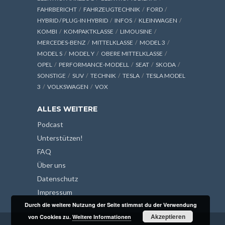
FAHRBERICHT
FAHRZEUGTECHNIK
FORD
HYBRID / PLUG-IN HYBRID
INFOS
KLEINWAGEN
KOMBI
KOMPAKTKLASSE
LIMOUSINE
MERCEDES-BENZ
MITTELKLASSE
MODEL 3
MODEL S
MODEL Y
OBERE MITTELKLASSE
OPEL
PERFORMANCE-MODELL
SEAT
SKODA
SONSTIGE
SUV
TECHNIK
TESLA
TESLA MODEL
3
VOLKSWAGEN
VOX
ALLES WEITERE
Podcast
Unterstützen!
FAQ
Über uns
Datenschutz
Impressum
Durch die weitere Nutzung der Seite stimmst du der Verwendung
Akzeptieren
von Cookies zu.
Weitere Informationen