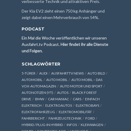
verbesserte Technik und attraktiven Preis.
Der Kia EV2 zieht einen 750 kg Anhänger und
zeigt dabei einen Mehrverbrauch von 54%.
PODCAST
Ein Mal die Woche veröffentlichen wir unseren
Ausfahrt.tv Podcast.
Hier findet ihr alle Dienste
und Folgen
.
SCHLAGWÖRTER
5-TÜRER
AUDI
AUSFAHRTTV NEWS
AUTO BILD
AUTOMOBIL
AUTO MOBIL
AUTO MOBIL – DAS
VOX-AUTOMAGAZIN
AUTO MOTOR UND SPORT
AUTONOTIZEN (YT)
AUTOS
BLACK FOREST
DRIVE
BMW
CAR MANIAC
CARS
EINFACH
ELEKTRISCH
ELEKTROAUTOS
ELEKTROBAYS
ELEKTROFAHRZEUG
ELEKTROMOBILITÄT
FAHRBERICHT
FAHRZEUGTECHNIK
FORD
HYBRID / PLUG-IN HYBRID
INFOS
KLEINWAGEN