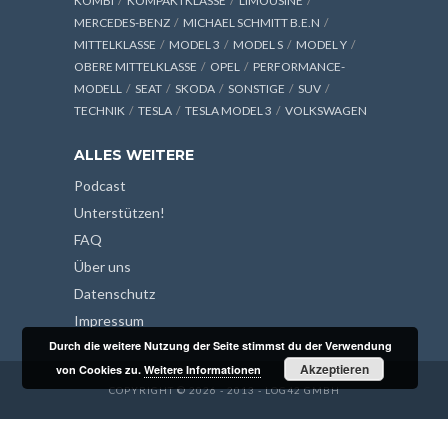
KOMBI
KOMPAKTKLASSE
LIMOUSINE
MERCEDES-BENZ
MICHAEL SCHMITT B.E.N
MITTELKLASSE
MODEL 3
MODEL S
MODEL Y
OBERE MITTELKLASSE
OPEL
PERFORMANCE-
MODELL
SEAT
SKODA
SONSTIGE
SUV
TECHNIK
TESLA
TESLA MODEL 3
VOLKSWAGEN
ALLES WEITERE
Podcast
Unterstützen!
FAQ
Über uns
Datenschutz
Impressum
Durch die weitere Nutzung der Seite stimmst du der Verwendung
Akzeptieren
von Cookies zu.
Weitere Informationen
COPYRIGHT © 2026 - 2013 - LOG42 GMBH