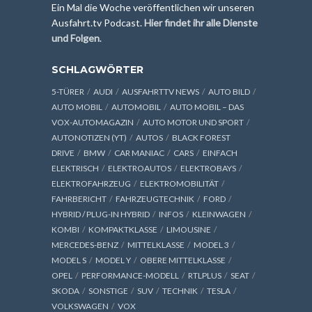
Ein Mal die Woche veröffentlichen wir unseren
Ausfahrt.tv Podcast.
Hier findet ihr alle Dienste
und Folgen
.
SCHLAGWÖRTER
5-TÜRER
AUDI
AUSFAHRTTV NEWS
AUTO BILD
AUTO MOBIL
AUTOMOBIL
AUTO MOBIL – DAS
VOX-AUTOMAGAZIN
AUTO MOTOR UND SPORT
AUTONOTIZEN (YT)
AUTOS
BLACK FOREST
DRIVE
BMW
CAR MANIAC
CARS
EINFACH
ELEKTRISCH
ELEKTROAUTOS
ELEKTROBAYS
ELEKTROFAHRZEUG
ELEKTROMOBILITÄT
FAHRBERICHT
FAHRZEUGTECHNIK
FORD
HYBRID / PLUG-IN HYBRID
INFOS
KLEINWAGEN
KOMBI
KOMPAKTKLASSE
LIMOUSINE
MERCEDES-BENZ
MITTELKLASSE
MODEL 3
MODEL S
MODEL Y
OBERE MITTELKLASSE
OPEL
PERFORMANCE-MODELL
RTLPLUS
SEAT
SKODA
SONSTIGE
SUV
TECHNIK
TESLA
VOLKSWAGEN
VOX