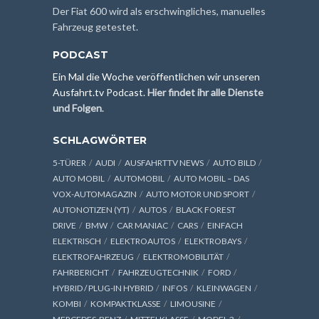
Der Fiat 600 wird als erschwingliches, manuelles
Fahrzeug getestet.
PODCAST
Ein Mal die Woche veröffentlichen wir unseren
Ausfahrt.tv Podcast.
Hier findet ihr alle Dienste
und Folgen
.
SCHLAGWÖRTER
5-TÜRER
AUDI
AUSFAHRTTV NEWS
AUTO BILD
AUTO MOBIL
AUTOMOBIL
AUTO MOBIL – DAS
VOX-AUTOMAGAZIN
AUTO MOTOR UND SPORT
AUTONOTIZEN (YT)
AUTOS
BLACK FOREST
DRIVE
BMW
CAR MANIAC
CARS
EINFACH
ELEKTRISCH
ELEKTROAUTOS
ELEKTROBAYS
ELEKTROFAHRZEUG
ELEKTROMOBILITÄT
FAHRBERICHT
FAHRZEUGTECHNIK
FORD
HYBRID / PLUG-IN HYBRID
INFOS
KLEINWAGEN
KOMBI
KOMPAKTKLASSE
LIMOUSINE