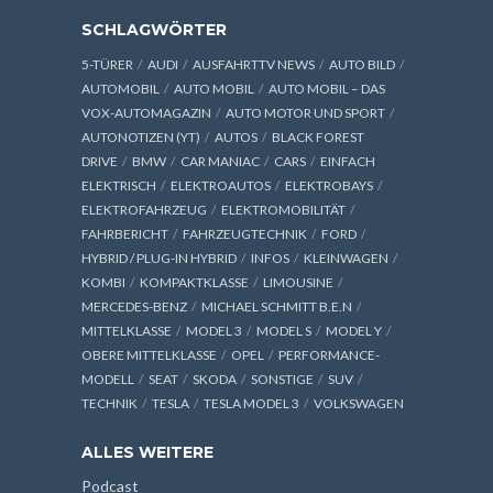
SCHLAGWÖRTER
5-TÜRER
AUDI
AUSFAHRTTV NEWS
AUTO BILD
AUTOMOBIL
AUTO MOBIL
AUTO MOBIL – DAS
VOX-AUTOMAGAZIN
AUTO MOTOR UND SPORT
AUTONOTIZEN (YT)
AUTOS
BLACK FOREST
DRIVE
BMW
CAR MANIAC
CARS
EINFACH
ELEKTRISCH
ELEKTROAUTOS
ELEKTROBAYS
ELEKTROFAHRZEUG
ELEKTROMOBILITÄT
FAHRBERICHT
FAHRZEUGTECHNIK
FORD
HYBRID / PLUG-IN HYBRID
INFOS
KLEINWAGEN
KOMBI
KOMPAKTKLASSE
LIMOUSINE
MERCEDES-BENZ
MICHAEL SCHMITT B.E.N
MITTELKLASSE
MODEL 3
MODEL S
MODEL Y
OBERE MITTELKLASSE
OPEL
PERFORMANCE-
MODELL
SEAT
SKODA
SONSTIGE
SUV
TECHNIK
TESLA
TESLA MODEL 3
VOLKSWAGEN
ALLES WEITERE
Podcast