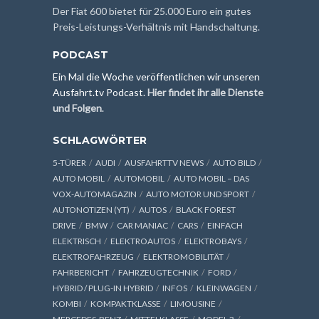
Der Fiat 600 bietet für 25.000 Euro ein gutes
Preis-Leistungs-Verhältnis mit Handschaltung.
PODCAST
Ein Mal die Woche veröffentlichen wir unseren
Ausfahrt.tv Podcast.
Hier findet ihr alle Dienste
und Folgen
.
SCHLAGWÖRTER
5-TÜRER
AUDI
AUSFAHRTTV NEWS
AUTO BILD
AUTO MOBIL
AUTOMOBIL
AUTO MOBIL – DAS
VOX-AUTOMAGAZIN
AUTO MOTOR UND SPORT
AUTONOTIZEN (YT)
AUTOS
BLACK FOREST
DRIVE
BMW
CAR MANIAC
CARS
EINFACH
ELEKTRISCH
ELEKTROAUTOS
ELEKTROBAYS
ELEKTROFAHRZEUG
ELEKTROMOBILITÄT
FAHRBERICHT
FAHRZEUGTECHNIK
FORD
HYBRID / PLUG-IN HYBRID
INFOS
KLEINWAGEN
KOMBI
KOMPAKTKLASSE
LIMOUSINE