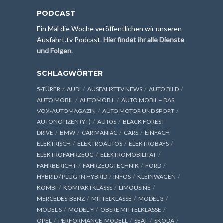
PODCAST
Ein Mal die Woche veröffentlichen wir unseren
Ausfahrt.tv Podcast.
Hier findet ihr alle Dienste
und Folgen
.
SCHLAGWÖRTER
5-TÜRER
AUDI
AUSFAHRTTV NEWS
AUTO BILD
AUTO MOBIL
AUTOMOBIL
AUTO MOBIL – DAS
VOX-AUTOMAGAZIN
AUTO MOTOR UND SPORT
AUTONOTIZEN (YT)
AUTOS
BLACK FOREST
DRIVE
BMW
CAR MANIAC
CARS
EINFACH
ELEKTRISCH
ELEKTROAUTOS
ELEKTROBAYS
ELEKTROFAHRZEUG
ELEKTROMOBILITÄT
FAHRBERICHT
FAHRZEUGTECHNIK
FORD
HYBRID / PLUG-IN HYBRID
INFOS
KLEINWAGEN
KOMBI
KOMPAKTKLASSE
LIMOUSINE
MERCEDES-BENZ
MITTELKLASSE
MODEL 3
MODEL S
MODEL Y
OBERE MITTELKLASSE
OPEL
PERFORMANCE-MODELL
SEAT
SKODA