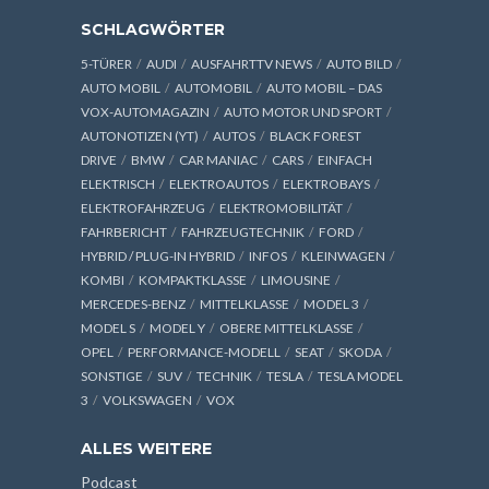
SCHLAGWÖRTER
5-TÜRER
AUDI
AUSFAHRTTV NEWS
AUTO BILD
AUTO MOBIL
AUTOMOBIL
AUTO MOBIL – DAS
VOX-AUTOMAGAZIN
AUTO MOTOR UND SPORT
AUTONOTIZEN (YT)
AUTOS
BLACK FOREST
DRIVE
BMW
CAR MANIAC
CARS
EINFACH
ELEKTRISCH
ELEKTROAUTOS
ELEKTROBAYS
ELEKTROFAHRZEUG
ELEKTROMOBILITÄT
FAHRBERICHT
FAHRZEUGTECHNIK
FORD
HYBRID / PLUG-IN HYBRID
INFOS
KLEINWAGEN
KOMBI
KOMPAKTKLASSE
LIMOUSINE
MERCEDES-BENZ
MITTELKLASSE
MODEL 3
MODEL S
MODEL Y
OBERE MITTELKLASSE
OPEL
PERFORMANCE-MODELL
SEAT
SKODA
SONSTIGE
SUV
TECHNIK
TESLA
TESLA MODEL
3
VOLKSWAGEN
VOX
ALLES WEITERE
Podcast